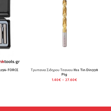
-4156- FORCE
Τρυπανια Σιδηρου Τιτανιου Hss Tin Din338
Ptg
1.40
€
–
27.60
€