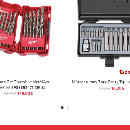
kee Σετ Τρυπάνια Μετάλλου
Μύτες 10 mm Torx Σετ 15 Τεμ. 
λτίου 4932352471 25τμχ
16.20
€
18.00
€
149.00
€
165.00
€