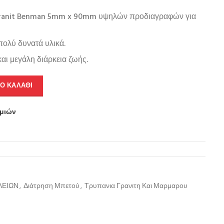
Granit Benman 5mm x 90mm υψηλών προδιαγραφών για
 πολύ δυνατά υλικά.
αι μεγάλη διάρκεια ζωής.
Ο ΚΑΛΆΘΙ
υμιών
ΛΕΙΩΝ
,
Διάτρηση Μπετού
,
Τρυπανια Γρανιτη Και Μαρμαρου