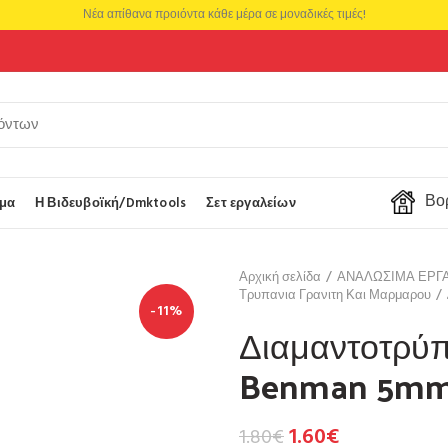
Νέα απίθανα προιόντα κάθε μέρα σε μοναδικές τιμές!
Βορ
μα
Η Βιδευβοϊκή/Dmktools
Σετ εργαλείων
Αρχική σελίδα
ΑΝΑΛΩΣΙΜΑ ΕΡΓ
Τρυπανια Γρανιτη Και Μαρμαρου
-11%
Διαμαντοτρύπ
Benman 5mm 
1.60
€
1.80
€