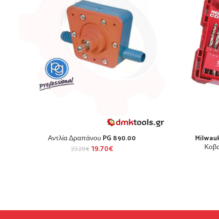
Αντλία Δραπάνου PG 890.00
Milwau
Κοβα
19.70
€
23.20
€