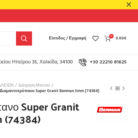
0
Είσοδος / Εγγραφή
0.00
€
είου Ηπείρου 35, Χαλκίδα, 34100
+30 22210 81625
ΑΛΕΙΩΝ
Διάτρηση Μπετού
Διαμαντοτρύπανο Super Granit Benman 5mm (74384)
ανο Super Granit
(74384)