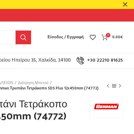
0
Είσοδος / Εγγραφή
0.00
€
είου Ηπείρου 35, Χαλκίδα, 34100
+30 22210 81625
ΑΛΕΙΩΝ
Διάτρηση Μπετού
nman Τρυπάνι Τετράκοπο SDS Plus 12x450mm (74772)
άνι Τετράκοπο
450mm (74772)