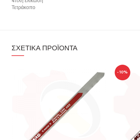
4πλη ελίκωση
Τετράκοπο
ΣΧΕΤΙΚΆ ΠΡΟΪΌΝΤΑ
-10%