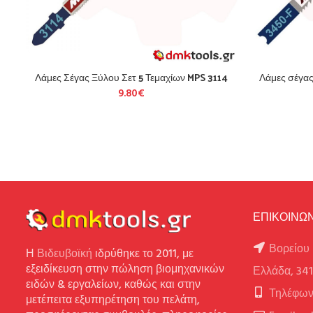
Λάμες Σέγας Ξύλου Σετ 5 Τεμαχίων MPS 3114
Λάμες σέγας
9.80
€
ΕΠΙΚΟΙΝΩΝ
Βορείου 
Η
Βιδευβοϊκή
ιδρύθηκε το 2011, με
εξειδίκευση στην πώληση βιομηχανικών
Ελλάδα, 34
ειδών & εργαλείων, καθώς και στην
Τηλέφων
μετέπειτα εξυπηρέτηση του πελάτη,