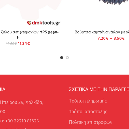
 ξύλου σετ 5 τεμαχίων MPS 3450-
Βούρτσα καμπάνα νάιλον με αξ
F
7.20
€
–
8.60
€
11.34
€
12.60
€
ΙΑ
ΣΧΕΤΙΚΑ ΜΕ ΤΗΝ ΠΑΡΑΓΓΕ
Τρόποι πληρωμής
Ηπείρου 35, Χαλκίδα,
100
Tρόποι αποστολής
ο: +30 22210 81625
Πολιτική επιστροφών