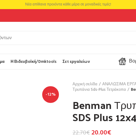
Νέα απίθανα προιόντα κάθε μέρα σε μοναδικές τιμές!
Βορ
μα
Η Βιδευβοϊκή/Dmktools
Σετ εργαλείων
Αρχική σελίδα
ΑΝΑΛΩΣΙΜΑ ΕΡΓ
Τρυπάνια Sds-Plus Τετράκοπα
Be
-12%
Benman Τρυπ
SDS Plus 12x
20.00
€
22.70
€