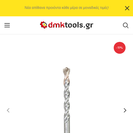
Νέα απίθανα προιόντα κάθε μέρα σε μοναδικές τιμές!
-11%