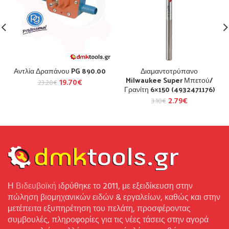
Αντλία Δραπάνου PG 890.00
Διαμαντοτρύπανο
Milwaukee Super Μπετού/
19.70
€
23.20
€
Γρανίτη 6×150 (4932471176)
2.79
€
3.10
€
Η
Βιδευβοϊκή
ιδρύθηκε το 2011, με εξειδίκευση στην
πώληση βιομηχανικών ειδών & εργαλείων, καθώς και στην
μετέπειτα εξυπηρέτηση του πελάτη, προσφέροντας
συμβουλές, πληροφορίες για τις νέες τάσεις στην αγορά