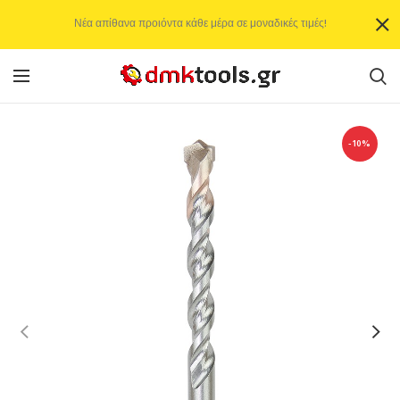
Νέα απίθανα προιόντα κάθε μέρα σε μοναδικές τιμές!
-10%