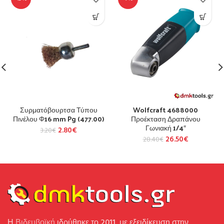
Συρματόβουρτσα Τύπου
Wolfcraft 4688000
Πινέλου Φ16 mm Pg (477.00)
Προέκταση Δραπάνου
Γωνιακή 1/4″
2.80
€
3.20
€
26.50
€
28.40
€
Η
Βιδευβοϊκή
ιδρύθηκε το 2011, με εξειδίκευση στην