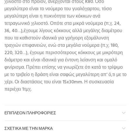
χιλιοστό στο προϊόν, ανέρχονται στους K80. Όσο
μεγαλύτερο είναι το νούμερο του γυαλόχαρτου, τόσο
μεγαλύτερη είναι η πυκνότητα των κόκκων ανά
τετραγωνικό χιλιοστό. Οπότε στα μικρά νούμερα (π.χ. 24,
36, 40…),έχουμε λίγους κόκκους αλλά μεγάλης διαμέτρου
που τα καθιστούν ιδανικά για γρήγορη εξομάλυνση
τραχιών επιφανειών, ενώ στα μεγάλα νούμερα (π.χ. 180,
220, 320…), έχουμε περισσότερους κόκκους με μικρότερη
διάμετρο και είναι ιδανικά για έντονη λείανση και ομαλό
φινίρισμα. Πρέπει επίσης να γνωρίζετε ότι κατά το τρίψιμο
με το τριβείο η δράση είναι σαφώς μεγαλύτερη απ’ ό,τι με το
χέρι. Οι διαστάσεις του είναι 15x30mm. Η συσκευασία
περιέχει 1τμχ.
ΕΠΙΠΛΈΟΝ ΠΛΗΡΟΦΟΡΊΕΣ
ΣΧΕΤΙΚΆ ΜΕ ΤΗΝ ΜΆΡΚΑ