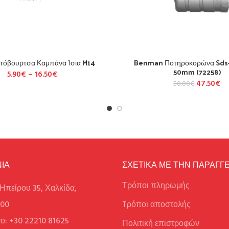
τόβουρτσα Καμπάνα Ίσια M14
Benman Ποτηροκορώνα Sds-
50mm (72258)
5.90
€
–
16.50
€
47.50
€
50.00
€
ΙΑ
ΣΧΕΤΙΚΑ ΜΕ ΤΗΝ ΠΑΡΑΓΓΕ
Τρόποι πληρωμής
Ηπείρου 35, Χαλκίδα,
100
Tρόποι αποστολής
ο: +30 22210 81625
Πολιτική επιστροφών