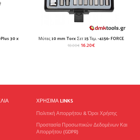
Plus 30 x
Μύτες 10 mm Torx Σετ 15 Τεμ. -4156- FORCE
16.20
€
18.00
€
ΛΙΑ
ΧΡΉΣΙΜΑ LINKS
Πολιτική Απορρήτου & Όροι Χρήσης
Προστασία Προσωπικών Δεδομένων Και
Απορρήτου (GDPR)