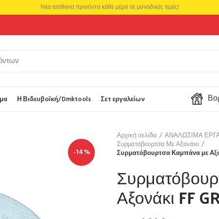
Νέα απίθανα προιόντα κάθε μέρα σε μοναδικές τιμές!
Βορ
μα
Η Βιδευβοϊκή/Dmktools
Σετ εργαλείων
Αρχική σελίδα
ΑΝΑΛΩΣΙΜΑ ΕΡΓ
Συρματόβουρτσα Με Αξονάκι
-14%
Συρματόβουρτσα Καμπάνα με Αξο
Συρματόβουρ
Αξονάκι FF G