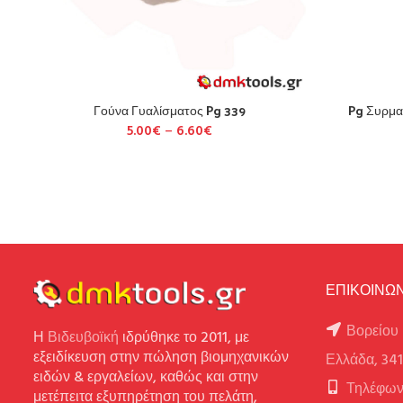
Γούνα Γυαλίσματος Pg 339
Pg Συρμα
5.00
€
–
6.60
€
ΕΠΙΚΟΙΝΩΝ
Βορείου 
Η
Βιδευβοϊκή
ιδρύθηκε το 2011, με
εξειδίκευση στην πώληση βιομηχανικών
Ελλάδα, 34
ειδών & εργαλείων, καθώς και στην
Τηλέφων
μετέπειτα εξυπηρέτηση του πελάτη,