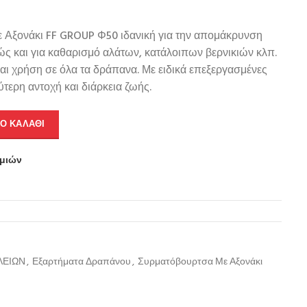
Αξονάκι FF GROUP Φ50 ιδανική για την απομάκρυνση
ς και για καθαρισμό αλάτων, κατάλοιπων βερνικιών κλπ.
ι χρήση σε όλα τα δράπανα. Με ειδικά επεξεργασμένες
ύτερη αντοχή και διάρκεια ζωής.
Ο ΚΑΛΆΘΙ
υμιών
ΛΕΙΩΝ
,
Εξαρτήματα Δραπάνου
,
Συρματόβουρτσα Με Αξονάκι