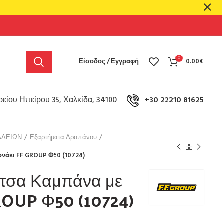
0
Είσοδος / Εγγραφή
0.00
€
είου Ηπείρου 35, Χαλκίδα, 34100
+30 22210 81625
ΑΛΕΙΩΝ
Εξαρτήματα Δραπάνου
νάκι FF GROUP Φ50 (10724)
τσα Καμπάνα με
ROUP Φ50 (10724)