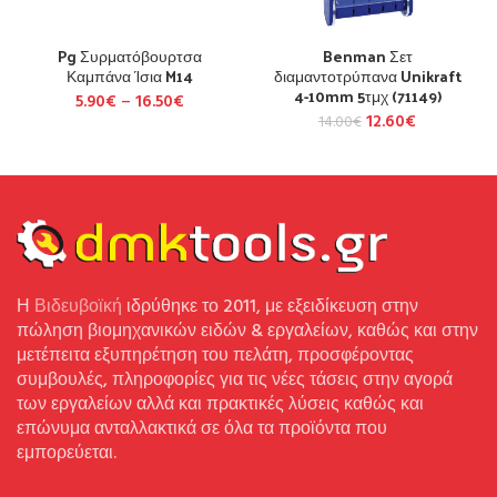
Pg Συρματόβουρτσα
Benman Σετ
Καμπάνα Ίσια M14
διαμαντοτρύπανα Unikraft
4-10mm 5τμχ (71149)
5.90
€
–
16.50
€
12.60
€
14.00
€
Η
Βιδευβοϊκή
ιδρύθηκε το 2011, με εξειδίκευση στην
πώληση βιομηχανικών ειδών & εργαλείων, καθώς και στην
μετέπειτα εξυπηρέτηση του πελάτη, προσφέροντας
συμβουλές, πληροφορίες για τις νέες τάσεις στην αγορά
των εργαλείων αλλά και πρακτικές λύσεις καθώς και
επώνυμα ανταλλακτικά σε όλα τα προϊόντα που
εμπορεύεται.