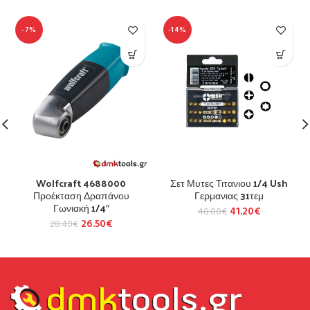
-7%
-14%
Wolfcraft 4688000
Σετ Μυτες Τιτανιου 1/4 Ush
Προέκταση Δραπάνου
Γερμανιας 31τεμ
Γωνιακή 1/4″
41.20
€
48.00
€
26.50
€
28.40
€