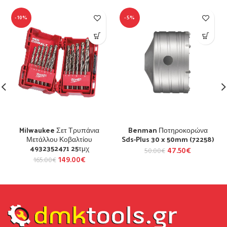
-10%
-5%
Milwaukee Σετ Τρυπάνια
Benman Ποτηροκορώνα
Μετάλλου Κοβαλτίου
Sds-Plus 30 x 50mm (72258)
4932352471 25τμχ
47.50
€
50.00
€
149.00
€
165.00
€