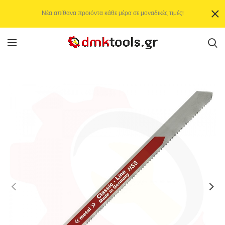
Νέα απίθανα προιόντα κάθε μέρα σε μοναδικές τιμές!