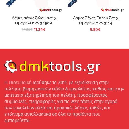
Λάμες σέγας ξύλου σετ 5
Λάμες Σέγας Ξύλου Σετ 5
τεμαχίων MPS 3450-F
Τεμαχίων MPS 3114
11.34
€
9.80
€
12.60
€
Η
Βιδευβοϊκή
ιδρύθηκε το 2011, με εξειδίκευση στην
πώληση βιομηχανικών ειδών & εργαλείων, καθώς και στην
μετέπειτα εξυπηρέτηση του πελάτη, προσφέροντας
συμβουλές, πληροφορίες για τις νέες τάσεις στην αγορά
των εργαλείων αλλά και πρακτικές λύσεις καθώς και
επώνυμα ανταλλακτικά σε όλα τα προϊόντα που
εμπορεύεται.