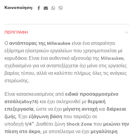
Κοινοποίηση
ΠΕΡΙΓΡΑΦΉ
Ο
αντάπτορας της Milwaukee
είναι ένα απαραίτητο
εξάρτημα ηλεκτρικών εργαλείων που χρησιμοποιείται με
καρυδάκια. Είναι ένα αυθεντικό αξεσουάρ της Milwaukee,
σχεδιασμένο για να ανταπεξέρχεται όχι μόνο στις εργασίες
βαρέος τύπου, αλλά να καλύπτει πλήρως όλες τις ανάγκες
στερέωσης.
Είναι κατασκευασμένος από
ειδικό προσαρμοσμένο
ατσάλι
(
alloy76
) και έχει σκληρυνθεί με
θερμική
επεξεργασία
, ώστε να έχει
μέγιστη αντοχή
και
διάρκεια
ζωής
. Έχει
εξάγωνη βάση
που ταιριάζει σε
υποδοχή
1/4″
. Διαθέτει ζώνη
Shock Zone
που
μειώνει την
πίεση στο άκρο
, με αποτέλεσμα να έχει
μεγαλύτερη