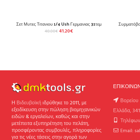
Σετ Μυτες Τιτανιου 1/4 Ush Γερμανιας 31τεμ
Συρματόβο
41.20
€
48.00
€
ΕΠΙΚΟΙΝΩΝ
Βορείου 
Η
Βιδευβοϊκή
ιδρύθηκε το 2011, με
εξειδίκευση στην πώληση βιομηχανικών
Ελλάδα, 34
ειδών & εργαλείων, καθώς και στην
Τηλέφων
μετέπειτα εξυπηρέτηση του πελάτη,
προσφέροντας συμβουλές, πληροφορίες
Email: s
για τις νέες τάσεις στην αγορά των