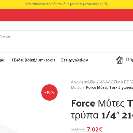
Νέα απίθανα προιόντα κάθε μέρα σε μοναδικές τιμές!
Βορ
μα
Η Βιδευβοϊκή/Dmktools
Σετ εργαλείων
Αρχική σελίδα
ΑΝΑΛΩΣΙΜΑ ΕΡΓ
Μύτες
Force Μύτες Torx 5 γωνιώ
-10%
Force Μύτες T
τρύπα 1/4″ 2
7.02
€
7.80
€