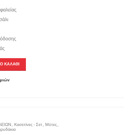
σφαλείας
σάλι
πόδοσης
ράς
Ο ΚΑΛΆΘΙ
υμιών
ΛΕΙΩΝ
,
Κασετίνες - Σετ
,
Μύτες
,
αρυδάκια