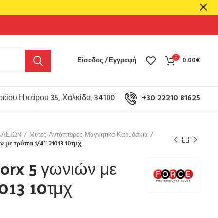
0
Είσοδος / Εγγραφή
0.00
€
είου Ηπείρου 35, Χαλκίδα, 34100
+30 22210 81625
ΑΛΕΙΩΝ
Μύτες-Αντάπτορες-Μαγνητικά Καρυδάκια
ν με τρύπα 1/4″ 21013 10τμχ
orx 5 γωνιών με
1013 10τμχ