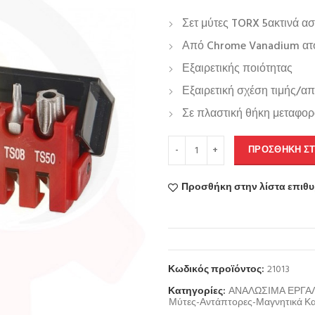
Σετ μύτες TORX 5ακτινά α
Από Chrome Vanadium ατ
Εξαιρετικής ποιότητας
Εξαιρετική σχέση τιμής/α
Σε πλαστική θήκη μεταφο
ΠΡΟΣΘΉΚΗ ΣΤ
Προσθήκη στην λίστα επιθ
Κωδικός προϊόντος:
21013
Κατηγορίες:
ΑΝΑΛΩΣΙΜΑ ΕΡΓΑ
Μύτες-Αντάπτορες-Μαγνητικά Κ