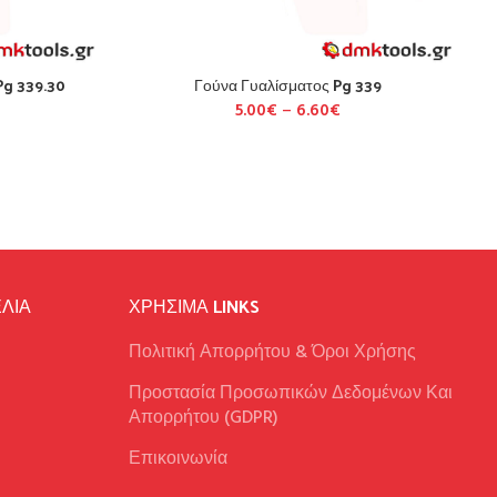
Pg 339.30
Γούνα Γυαλίσματος Pg 339
5.00
€
–
6.60
€
ΛΙΑ
ΧΡΉΣΙΜΑ LINKS
Πολιτική Απορρήτου & Όροι Χρήσης
Προστασία Προσωπικών Δεδομένων Και
Απορρήτου (GDPR)
Επικοινωνία