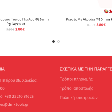
υρτσα Τύπου Πινέλου Φ16 mm
Κετσές Με Αξονάκι Φ80 mm 
Pg (477.00)
5.80
€
8.00
€
2.80
€
3.20
€
ΙΑ
ΣΧΕΤΙΚΑ ΜΕ ΤΗΝ ΠΑΡΑΓΓΕ
Τρόποι πληρωμής
Ηπείρου 35, Χαλκίδα,
100
Tρόποι αποστολής
ο: +30 22210 81625
Πολιτική επιστροφών
ales@dmktools.gr