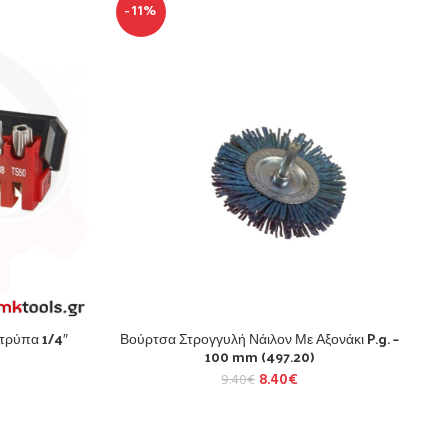
-11%
 τρύπα 1/4″
Βούρτσα Στρογγυλή Νάιλον Με Αξονάκι P.g. –
100 mm (497.20)
8.40
€
9.40
€