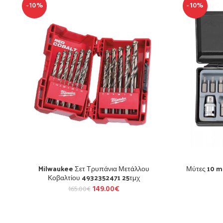
-10%
-10%
Milwaukee Σετ Τρυπάνια Μετάλλου
Μύτες 10 mm
Κοβαλτίου 4932352471 25τμχ
149.00
€
165.00
€