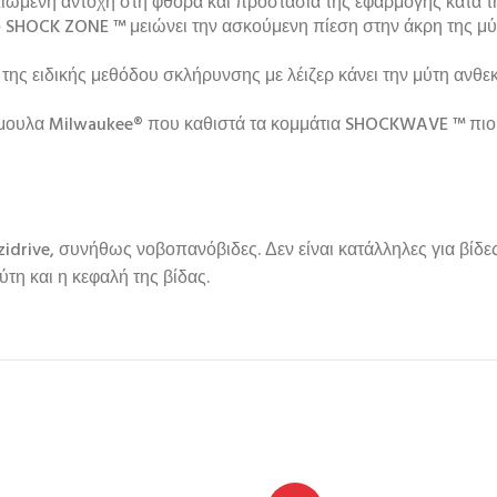
τιωμένη αντοχή στη φθορά και προστασία της εφαρμογής κατά τ
 SHOCK ZONE ™ μειώνει την ασκούμενη πίεση στην άκρη της μύ
ειδικής μεθόδου σκλήρυνσης με λέιζερ κάνει την μύτη ανθεκτ
μουλα Milwaukee® που καθιστά τα κομμάτια SHOCKWAVE ™ πιο
Pozidrive, συνήθως νοβοπανόβιδες. Δεν είναι κατάλληλες για βί
ύτη και η κεφαλή της βίδας.