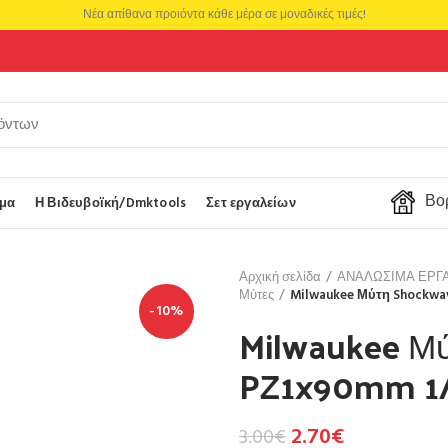
Νέα απίθανα προιόντα κάθε μέρα σε μοναδικές τιμές!
Βορ
μα
Η Βιδευβοϊκή/Dmktools
Σετ εργαλείων
Αρχική σελίδα
ΑΝΑΛΩΣΙΜΑ ΕΡΓ
Μύτες
Milwaukee Μύτη Shockwav
-10%
Milwaukee Μ
PZ1x90mm 1/
2.70
€
3.00
€