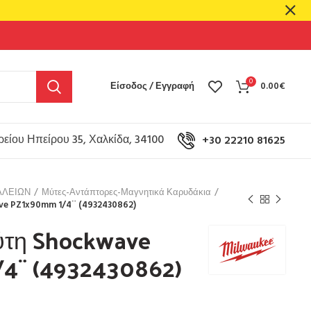
0
Είσοδος / Εγγραφή
0.00
€
είου Ηπείρου 35, Χαλκίδα, 34100
+30 22210 81625
ΑΛΕΙΩΝ
Μύτες-Αντάπτορες-Μαγνητικά Καρυδάκια
e PZ1x90mm 1/4¨ (4932430862)​
ύτη Shockwave
4¨ (4932430862)​