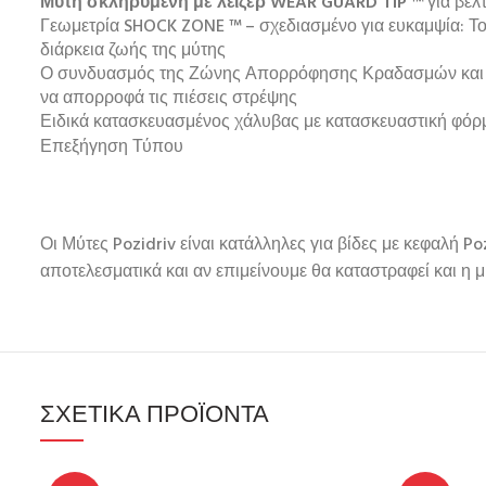
Μύτη σκληρυμένη με λέιζερ WEAR GUARD TIP
™ για βελ
Γεωμετρία SHOCK ZONE ™ – σχεδιασμένο για ευκαμψία:
Το
διάρκεια ζωής της μύτης
Ο συνδυασμός της Ζώνης Απορρόφησης Κραδασμών και της 
να απορροφά τις πιέσεις στρέψης
Ειδικά κατασκευασμένος χάλυβας με κατασκευαστική φόρ
Επεξήγηση Τύπου
Οι Μύτες Pozidriv είναι κατάλληλες για βίδες με κεφαλή 
αποτελεσματικά και αν επιμείνουμε θα καταστραφεί και η μ
ΣΧΕΤΙΚΆ ΠΡΟΪΌΝΤΑ