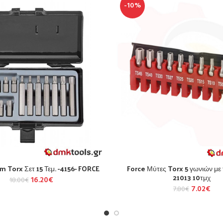
-10%
 Torx Σετ 15 Τεμ. -4156- FORCE
Force Μύτες Torx 5 γωνιών με
21013 10τμχ
16.20
€
18.00
€
7.02
€
7.80
€