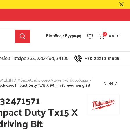
0
Είσοδος / Εγγραφή
0.00
€
είου Ηπείρου 35, Χαλκίδα, 34100
+30 22210 81625
ΑΛΕΙΩΝ
Μύτες-Αντάπτορες-Μαγνητικά Καρυδάκια
ockwave Impact Duty Tx15 X 90mm Screwdriving Bit
32471571
pact Duty Tx15 X
iving Bit