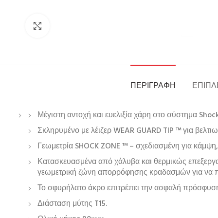
Click to enlarge
ΠΕΡΙΓΡΑΦΉ
ΕΠΙΠΛ
Μέγιστη αντοχή και ευελιξία χάρη στο σύστημα Shoc
Σκληρυμένο με λέιζερ WEAR GUARD TIP ™ για βελτι
Γεωμετρία SHOCK ZONE ™ – σχεδιασμένη για κάμψη
Κατασκευασμένα από χάλυβα και θερμικώς επεξεργασμ
γεωμετρική ζώνη απορρόφησης κραδασμών για να παρ
Το σφυρήλατο άκρο επιτρέπει την ασφαλή πρόσφυση
Διάσταση μύτης T15.