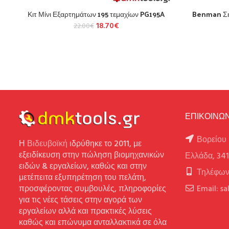
Κιτ Μίνι Εξαρτημάτων 195 τεμαχίων PG195A
Benman Σετ
18.70
€
22.00
€
ΕΠΙΚΟΙΝΩΝ
Βορείου 
Η
Βιδευβοϊκή
ιδρύθηκε το 2011, με
εξειδίκευση στην πώληση βιομηχανικών
Ελλάδα, 34
ειδών & εργαλείων, καθώς και στην
Τηλέφων
μετέπειτα εξυπηρέτηση του πελάτη,
προσφέροντας συμβουλές, πληροφορίες
Email: s
για τις νέες τάσεις στην αγορά των
εργαλείων αλλά και πρακτικές λύσεις
καθώς και επώνυμα ανταλλακτικά σε όλα