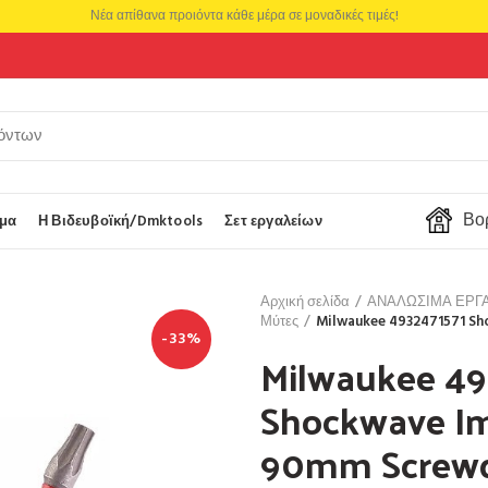
Νέα απίθανα προιόντα κάθε μέρα σε μοναδικές τιμές!
Βορ
μα
Η Βιδευβοϊκή/Dmktools
Σετ εργαλείων
Αρχική σελίδα
ΑΝΑΛΩΣΙΜΑ ΕΡΓ
Μύτες
Milwaukee 4932471571 Sh
-33%
Milwaukee 49
Shockwave Im
90mm Screwdr