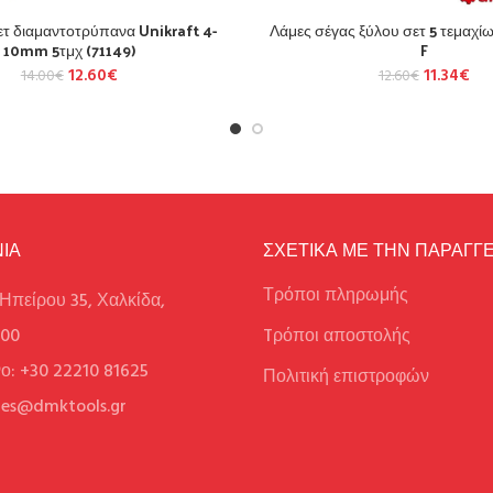
 διαμαντοτρύπανα Unikraft 4-
Λάμες σέγας ξύλου σετ 5 τεμαχί
10mm 5τμχ (71149)
F
12.60
€
11.34
€
14.00
€
12.60
€
ΙΑ
ΣΧΕΤΙΚΑ ΜΕ ΤΗΝ ΠΑΡΑΓΓΕ
Τρόποι πληρωμής
Ηπείρου 35, Χαλκίδα,
100
Tρόποι αποστολής
ο: +30 22210 81625
Πολιτική επιστροφών
ales@dmktools.gr