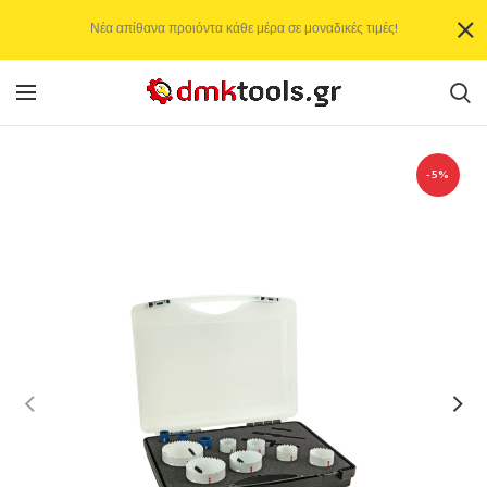
Νέα απίθανα προιόντα κάθε μέρα σε μοναδικές τιμές!
-5%