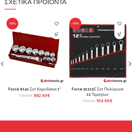
ΣΧΕΤΙΚΆ ΠΡΟΪΌΝΤΑ
-10%
-10%
Force 8141 Σετ Καρυδάκια 1″
Force 51213C Σετ Πολύγωνα
12 Τεμαχίων
482.40
€
536.00
€
104.40
€
116.00
€