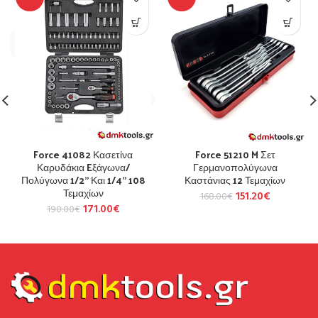
Force 41082 Κασετίνα
Force 51210 M Σετ
Καρυδάκια Eξάγωνα/
Γερμανοπολύγωνα
Πολύγωνα 1/2” Και 1/4” 108
Καστάνιας 12 Τεμαχίων
Τεμαχίων
151.20
€
168.00
€
171.00
€
190.00
€