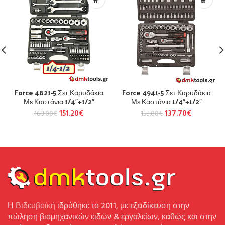
Force 4821-5 Σετ Καρυδάκια
Force 4941-5 Σετ Καρυδάκια
Με Καστάνια 1/4″+1/2″
Με Καστάνια 1/4″+1/2″
151.20
€
137.70
€
168.00
€
153.00
€
Η
Βιδευβοϊκή
ιδρύθηκε το 2011, με εξειδίκευση στην
πώληση βιομηχανικών ειδών & εργαλείων, καθώς και στην