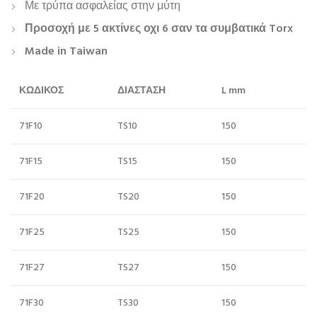
Με τρύπα ασφαλείας στην μύτη
Προσοχή με 5 ακτίνες οχι 6 σαν τα συμβατικά Torx
Made in Taiwan
ΚΩΔΙΚΟΣ
ΔΙΑΣΤΑΣΗ
L mm
71F10
TS10
150
71F15
TS15
150
71F20
TS20
150
71F25
TS25
150
71F27
TS27
150
71F30
TS30
150