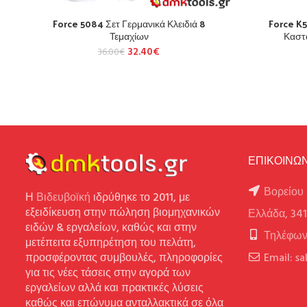
Force 5084 Σετ Γερμανικά Κλειδιά 8
Force K
Τεμαχίων
Καστ
32.40
€
36.00
€
ΕΠΙΚΟΙΝΩΝ
Βορείου 
Η
Βιδευβοϊκή
ιδρύθηκε το 2011, με
εξειδίκευση στην πώληση βιομηχανικών
Ελλάδα, 34
ειδών & εργαλείων, καθώς και στην
Τηλέφων
μετέπειτα εξυπηρέτηση του πελάτη,
προσφέροντας συμβουλές, πληροφορίες
Email: s
για τις νέες τάσεις στην αγορά των
εργαλείων αλλά και πρακτικές λύσεις
καθώς και επώνυμα ανταλλακτικά σε όλα