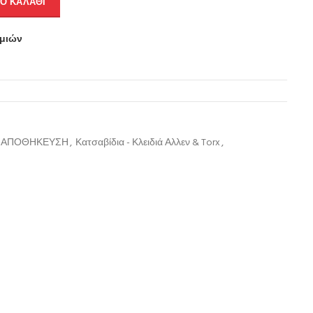
Ο ΚΑΛΆΘΙ
υμιών
Σ-ΑΠΟΘΗΚΕΥΣΗ
,
Κατσαβίδια - Κλειδιά Αλλεν & Torx
,