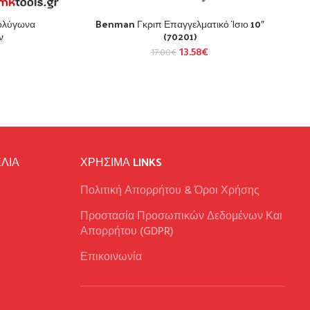
ολύγωνα
Benman Γκριπ Επαγγελματικό Ίσιο 10″
ν
(70201)
13.58
€
17.00
€
ΛΙΑ
ΧΡΉΣΙΜΑ LINKS
Πολιτική Απορρήτου & Όροι Χρήσης
Προστασία Προσωπικών Δεδομένων Και
Απορρήτου (GDPR)
Επικοινωνία