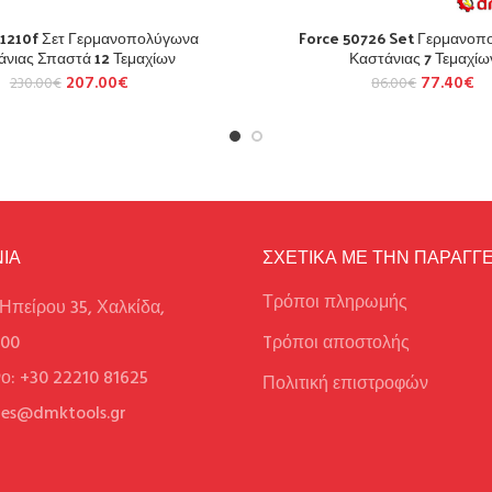
51210f Σετ Γερμανοπολύγωνα
Force 50726 Set Γερμανοπ
άνιας Σπαστά 12 Τεμαχίων
Καστάνιας 7 Τεμαχίω
207.00
€
77.40
€
230.00
€
86.00
€
ΙΑ
ΣΧΕΤΙΚΑ ΜΕ ΤΗΝ ΠΑΡΑΓΓΕ
Τρόποι πληρωμής
Ηπείρου 35, Χαλκίδα,
100
Tρόποι αποστολής
ο: +30 22210 81625
Πολιτική επιστροφών
ales@dmktools.gr