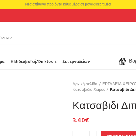
Νέα απίθανα προιόντα κάθε μέρα σε μοναδικές τιμές!
Βορ
μα
Η Βιδευβοϊκή/Dmktools
Σετ εργαλείων
Αρχική σελίδα
ΕΡΓΑΛΕΙΑ ΧΕΙΡ
Κατσαβίδια Χειρός
Κατσαβιδι Δι
Κατσαβιδι Διπ
3.40
€