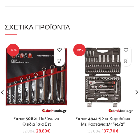
ΣΧΕΤΙΚΆ ΠΡΟΪΌΝΤΑ
-10%
-10%
Force 50821 Πολύγωνα
Force 4941-5 Σετ Καρυδάκια
Κλειδιά Ίσια Σετ
Με Καστάνια 1/4″+1/2″
28.80
€
137.70
€
32.00
€
153.00
€