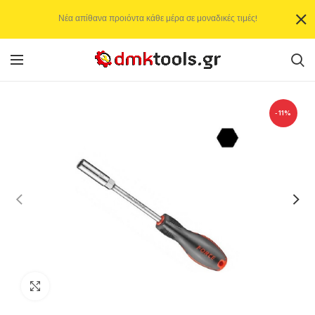
Νέα απίθανα προιόντα κάθε μέρα σε μοναδικές τιμές!
-11%
Click to enlarge