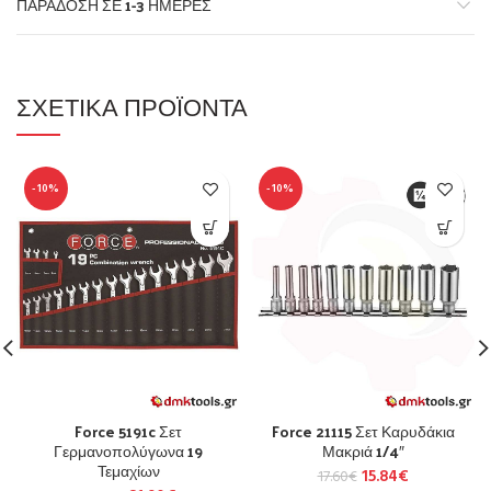
ΠΑΡΆΔΟΣΗ ΣΕ 1-3 ΗΜΈΡΕΣ
ΣΧΕΤΙΚΆ ΠΡΟΪΌΝΤΑ
-10%
-10%
Force 5191c Σετ
Force 21115 Σετ Καρυδάκια
Γερμανοπολύγωνα 19
Μακριά 1/4″
Τεμαχίων
15.84
€
17.60
€