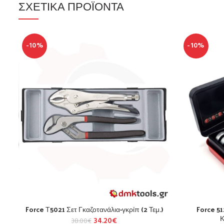
ΣΧΕΤΙΚΆ ΠΡΟΪΌΝΤΑ
-10%
-10%
Force Τ5021 Σετ Γκαζοτανάλια-γκρίπ (2 Τεμ.)
Force 5
Κ
34.20
€
38.00
€