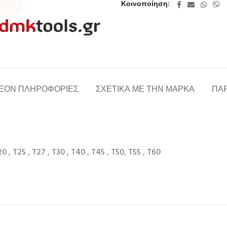
Κοινοποίηση
ΈΟΝ ΠΛΗΡΟΦΟΡΊΕΣ
ΣΧΕΤΙΚΆ ΜΕ ΤΗΝ ΜΆΡΚΑ
ΠΑΡ
0 , T25 , T27 , T30 , T40 , T45 , T50, T55 , T60