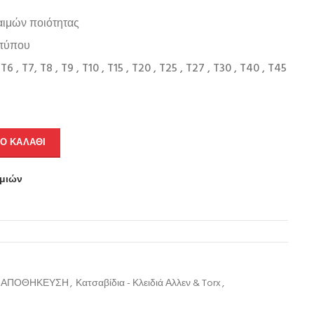
αιμών ποιότητας
 τύπου
 , T7, T8 , T9 , T10 , T15 , T20 , T25 , T27 , T30 , T40 , T45
Ο ΚΑΛΆΘΙ
υμιών
Σ-ΑΠΟΘΗΚΕΥΣΗ
,
Κατσαβίδια - Κλειδιά Αλλεν & Torx
,