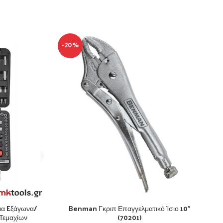
-20%
ια Eξάγωνα/
Benman Γκριπ Επαγγελματικό Ίσιο 10″
 Τεμαχίων
(70201)