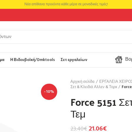
Νέα απίθανα προιόντα κάθε μέρα σε μοναδικές τιμές!
Βορ
μα
Η Βιδευβοϊκή/Dmktools
Σετ εργαλείων
Αρχική σελίδα
ΕΡΓΑΛΕΙΑ ΧΕΙΡ
Σετ & Κλειδιά Αλλεν & Τορx
Force
-10%
Force 5151 Σε
Τεμ
21.06
€
23.40
€