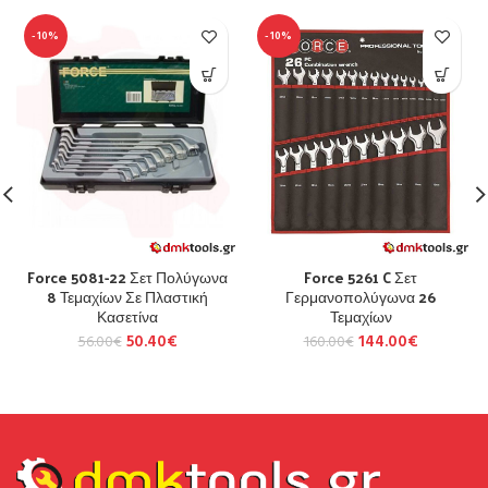
-10%
-10%
Force 5081-22 Σετ Πολύγωνα
Force 5261 C Σετ
8 Τεμαχίων Σε Πλαστική
Γερμανοπολύγωνα 26
Κασετίνα
Τεμαχίων
50.40
€
144.00
€
56.00
€
160.00
€