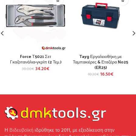
Force Τ5021 Σετ
Tayg Εργαλειοθήκη με
Γκαζοτανάλια-γκρίπ (2 Τεμ.)
Ταμπακιέρες & Εταζέρα No25
(ER25)
34.20
€
38.00
€
16.50
€
18.30
€
Η
Βιδευβοϊκή
ιδρύθηκε το 2011, με εξειδίκευση στην