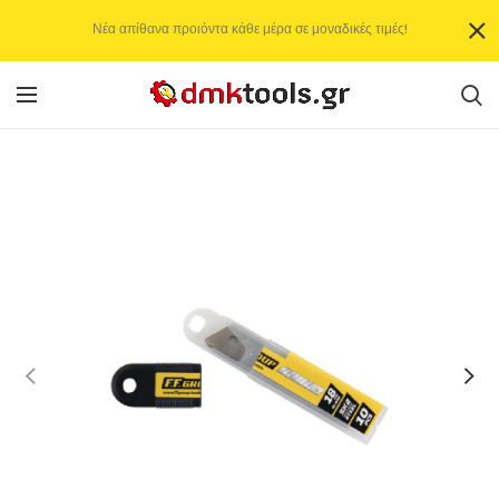
Νέα απίθανα προιόντα κάθε μέρα σε μοναδικές τιμές!