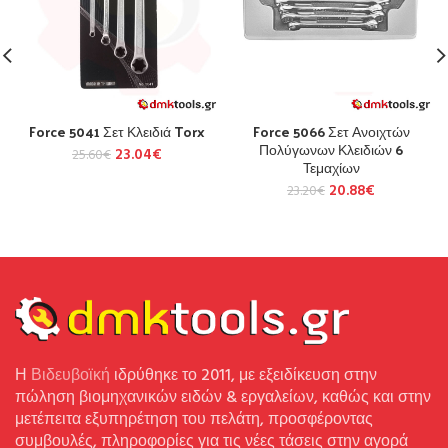
Force 5041 Σετ Κλειδιά Torx
Force 5066 Σετ Ανοιχτών
Πολύγωνων Κλειδιών 6
23.04
€
25.60
€
Τεμαχίων
20.88
€
23.20
€
Η
Βιδευβοϊκή
ιδρύθηκε το 2011, με εξειδίκευση στην
πώληση βιομηχανικών ειδών & εργαλείων, καθώς και στην
μετέπειτα εξυπηρέτηση του πελάτη, προσφέροντας
συμβουλές, πληροφορίες για τις νέες τάσεις στην αγορά