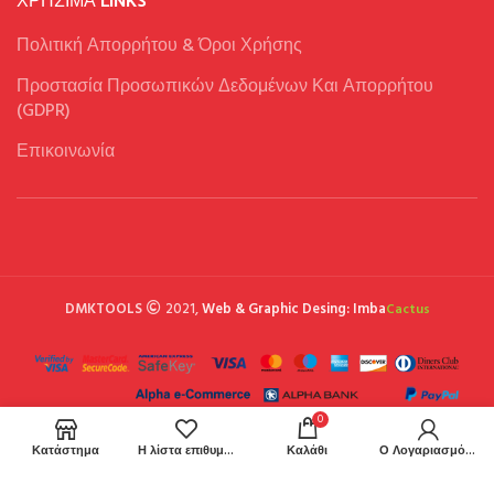
Πολιτική Απορρήτου & Όροι Χρήσης
Προστασία Προσωπικών Δεδομένων Και Απορρήτου
(GDPR)
Επικοινωνία
DMKTOOLS
2021,
Web & Graphic Desing: Imba
Cactus
0
Κατάστημα
Η λίστα επιθυμιών μου
Καλάθι
Ο Λογαριασμός μου