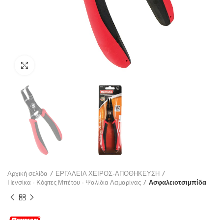
Click to enlarge
Αρχική σελίδα
ΕΡΓΑΛΕΙΑ ΧΕΙΡΟΣ-ΑΠΟΘΗΚΕΥΣΗ
Πενσίκα - Κόφτες Μπέτου - Ψαλίδια Λαμαρίνας
Ασφαλειοτσιμπίδα