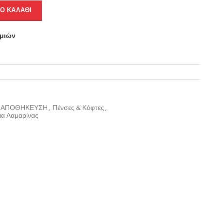
Ο ΚΑΛΆΘΙ
υμιών
Σ-ΑΠΟΘΗΚΕΥΣΗ
,
Πένσες & Κόφτες
,
ια Λαμαρίνας