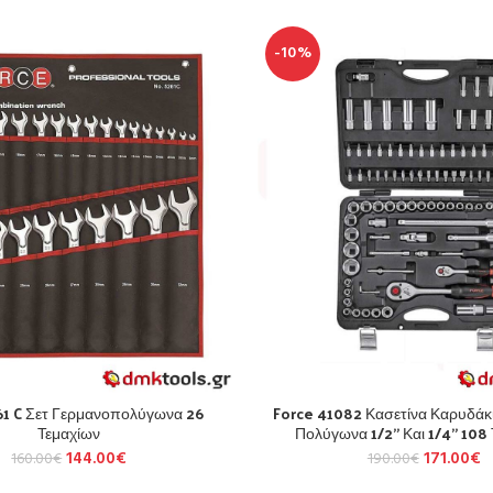
-10%
61 C Σετ Γερμανοπολύγωνα 26
Force 41082 Κασετίνα Καρυδάκ
Τεμαχίων
Πολύγωνα 1/2” Και 1/4” 108
144.00
€
171.00
€
160.00
€
190.00
€