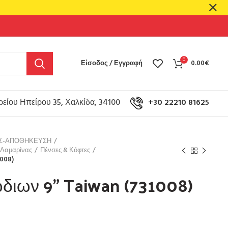
0
Είσοδος / Εγγραφή
0.00
€
είου Ηπείρου 35, Χαλκίδα, 34100
+30 22210 81625
ΟΣ-ΑΠΟΘΗΚΕΥΣΗ
 Λαμαρίνας
Πένσες & Κόφτες
1008)
διων 9” Taiwan (731008)