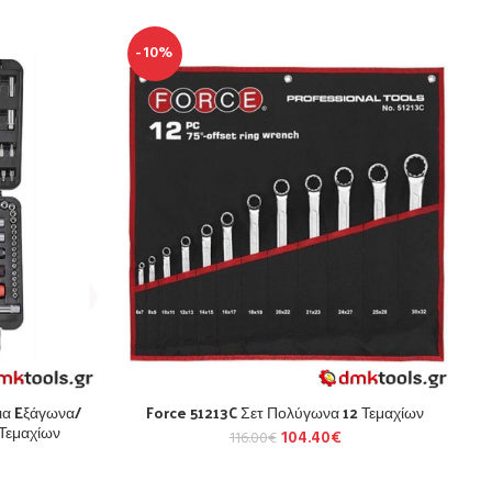
-10%
ια Eξάγωνα/
Force 51213C Σετ Πολύγωνα 12 Τεμαχίων
 Τεμαχίων
104.40
€
116.00
€