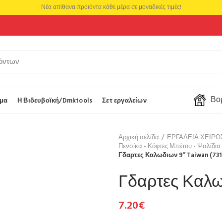
Νέα απίθανα προιόντα κάθε μέρα σε μοναδικές τιμές!
Βορ
μα
Η Βιδευβοϊκή/Dmktools
Σετ εργαλείων
Αρχική σελίδα
ΕΡΓΑΛΕΙΑ ΧΕΙΡ
Πενσίκα - Κόφτες Μπέτου - Ψαλίδια
Γδαρτες Καλωδιων 9” Taiwan (73
Γδαρτες Καλω
7.20
€