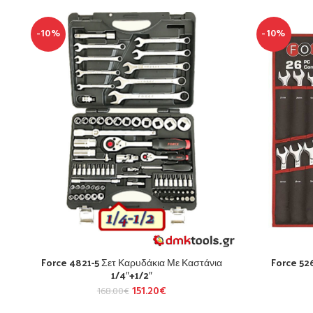
-10%
-10%
Force 4821-5 Σετ Καρυδάκια Με Καστάνια
Force 52
1/4″+1/2″
151.20
€
168.00
€