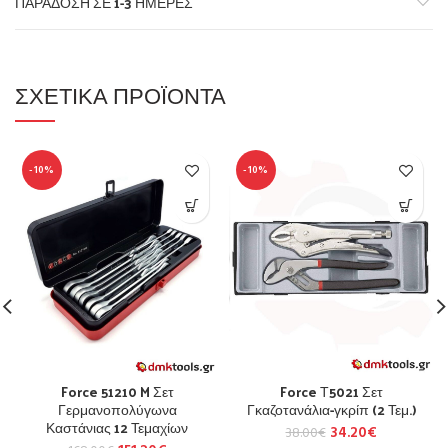
ΠΑΡΆΔΟΣΗ ΣΕ 1-3 ΗΜΈΡΕΣ
ΣΧΕΤΙΚΆ ΠΡΟΪΌΝΤΑ
-10%
-10%
Force 51210 M Σετ
Force Τ5021 Σετ
Γερμανοπολύγωνα
Γκαζοτανάλια-γκρίπ (2 Τεμ.)
Καστάνιας 12 Τεμαχίων
34.20
€
38.00
€