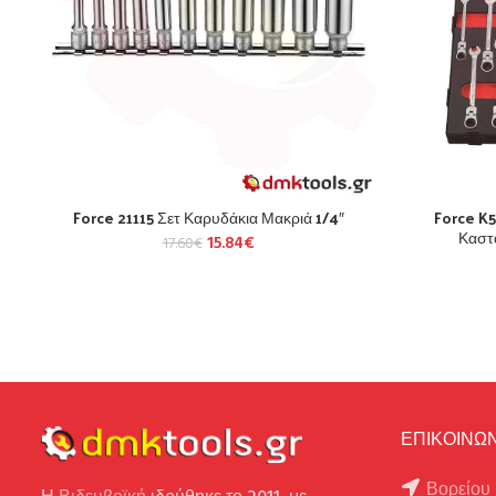
Force 21115 Σετ Καρυδάκια Μακριά 1/4″
Force K
Καστ
15.84
€
17.60
€
ΕΠΙΚΟΙΝΩΝ
Βορείου 