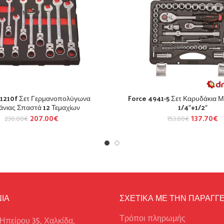
51210f Σετ Γερμανοπολύγωνα
Force 4941-5 Σετ Καρυδάκια Μ
άνιας Σπαστά 12 Τεμαχίων
1/4″+1/2″
207.00
€
137.70
€
230.00
€
153.00
€
ΙΑ
ΣΧΕΤΙΚΑ ΜΕ ΤΗΝ ΠΑΡΑΓΓΕ
Τρόποι πληρωμής
Ηπείρου 35, Χαλκίδα,