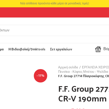
Νέα απίθανα προιόντα κάθε μέρα σε μοναδικές τιμές!
Βορ
μα
Η Βιδευβοϊκή/Dmktools
Σετ εργαλείων
Αρχική σελίδα
ΕΡΓΑΛΕΙΑ ΧΕΙΡ
Πενσίκα - Κόφτες Μπέτου - Ψαλίδια
-11%
F.F. Group 27714 Πλαγιοκόφτης C
F.F. Group 27
CR-V 190mm