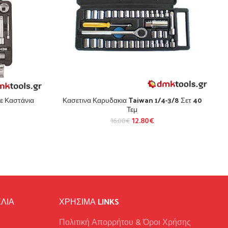
ε Καστάνια
Κασετινα Καρυδακια Taiwan 1/4-3/8 Σετ 40
Τεμ
12.80
€
16.00
€
ΛΙΑ
ΧΡΉΣΙΜΑ LINKS
Πολιτική Απορρήτου & Όροι Χρήσης