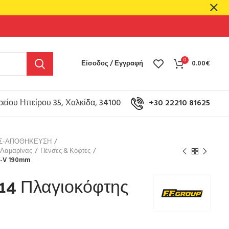
0
Είσοδος / Εγγραφή
0.00
€
είου Ηπείρου 35, Χαλκίδα, 34100
+30 22210 81625
ΟΣ-ΑΠΟΘΗΚΕΥΣΗ
 Λαμαρίνας
Πένσες & Κόφτες
R-V 190mm
714 Πλαγιοκόφτης