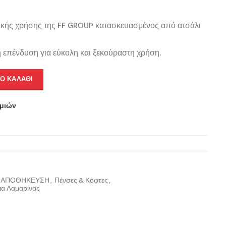
ικής χρήσης της FF GROUP κατασκευασμένος από ατσάλι
ή επένδυση για εύκολη και ξεκούραστη χρήση.
Ο ΚΑΛΆΘΙ
υμιών
Σ-ΑΠΟΘΗΚΕΥΣΗ
,
Πένσες & Κόφτες
,
ια Λαμαρίνας