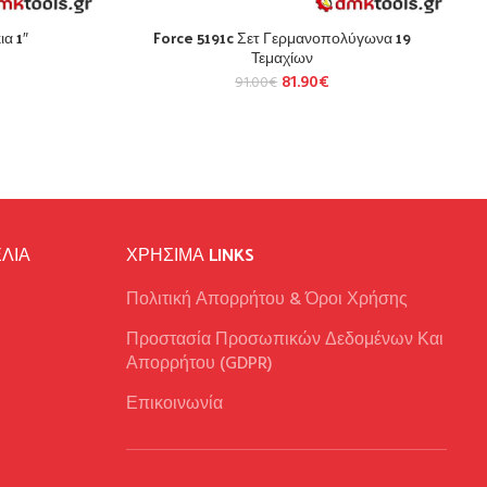
α 1″
Force 5191c Σετ Γερμανοπολύγωνα 19
Τεμαχίων
81.90
€
91.00
€
ΛΙΑ
ΧΡΉΣΙΜΑ LINKS
Πολιτική Απορρήτου & Όροι Χρήσης
Προστασία Προσωπικών Δεδομένων Και
Απορρήτου (GDPR)
Επικοινωνία