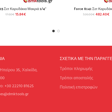
15 Σετ Καρυδάκια Μακριά 1/4″
Force 8141 Σετ Καρυδάκι
15.84
€
482.40
€
17.60
€
536.00
€
ΙΑ
ΣΧΕΤΙΚΑ ΜΕ ΤΗΝ ΠΑΡΑΓΓΕ
Τρόποι πληρωμής
Ηπείρου 35, Χαλκίδα,
100
Tρόποι αποστολής
ο: +30 22210 81625
Πολιτική επιστροφών
ales@dmktools.gr