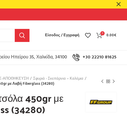
0
Είσοδος / Εγγραφή
0.00
€
είου Ηπείρου 35, Χαλκίδα, 34100
+30 22210 81625
ΟΣ-ΑΠΟΘΗΚΕΥΣΗ
Σφυριά - Σκεπάρνια – Καλέμια
0gr με Λαβή Fiberglass (34280)
τσόλα 450gr με
ss (34280)