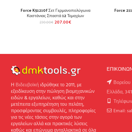
Force K51210f Σετ Γερμανοπολύγωνα
Force 211
Καστάνιας Σπαστά 12 Τεμαχίων
207.00
€
230.00
€
ΕΠΙΚΟΙΝΩΝ
Βορείου 
Η
Βιδευβοϊκή
ιδρύθηκε το 2011, με
εξειδίκευση στην πώληση βιομηχανικών
Ελλάδα, 34
ειδών & εργαλείων, καθώς και στην
Τηλέφων
μετέπειτα εξυπηρέτηση του πελάτη,
προσφέροντας συμβουλές, πληροφορίες
Email: s
για τις νέες τάσεις στην αγορά των
εργαλείων αλλά και πρακτικές λύσεις
καθώς και επώνυμα ανταλλακτικά σε όλα