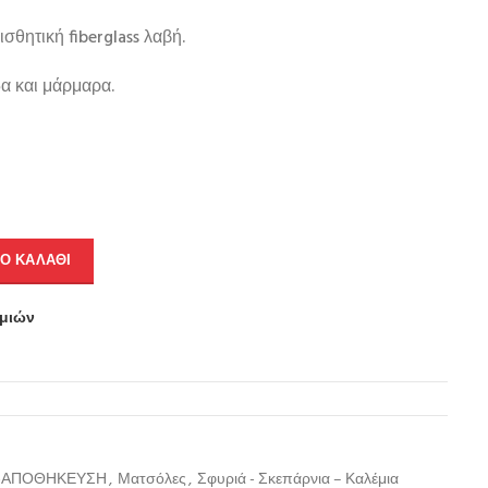
σθητική fiberglass λαβή.
α και μάρμαρα.
Ο ΚΑΛΆΘΙ
υμιών
Σ-ΑΠΟΘΗΚΕΥΣΗ
,
Ματσόλες
,
Σφυριά - Σκεπάρνια – Καλέμια