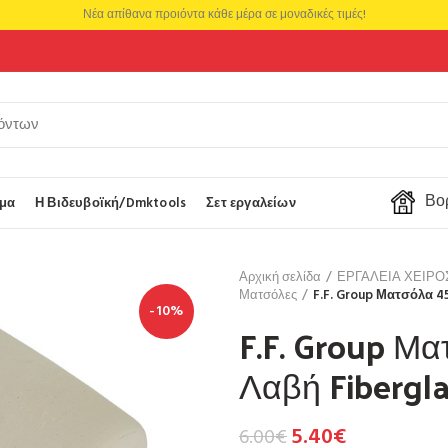
Νέα απίθανα προιόντα κάθε μέρα σε μοναδικές τιμές!
Βορ
μα
Η Βιδευβοϊκή/Dmktools
Σετ εργαλείων
Αρχική σελίδα
ΕΡΓΑΛΕΙΑ ΧΕΙΡ
Ματσόλες
F.F. Group Ματσόλα 45
-10%
F.F. Group Μα
Λαβή Fibergla
5.40
€
6.00
€