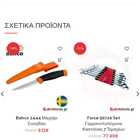
ΣΧΕΤΙΚΆ ΠΡΟΪΌΝΤΑ
-14%
-10%
Bahco 2444 Μαχαίρι
Force 50726 Set
Σουηδίας
Γερμανοπολύγωνα
Καστάνιας 7 Τεμαχίων
9.12
€
10.60
€
77.40
€
86.00
€