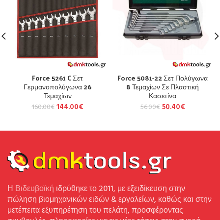
Force 5261 C Σετ
Force 5081-22 Σετ Πολύγωνα
Γερμανοπολύγωνα 26
8 Τεμαχίων Σε Πλαστική
Τεμαχίων
Κασετίνα
144.00
€
50.40
€
160.00
€
56.00
€
Η
Βιδευβοϊκή
ιδρύθηκε το 2011, με εξειδίκευση στην
πώληση βιομηχανικών ειδών & εργαλείων, καθώς και στην
μετέπειτα εξυπηρέτηση του πελάτη, προσφέροντας