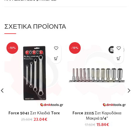
ΣΧΕΤΙΚΆ ΠΡΟΪΌΝΤΑ
-10%
-10%
Force 5041 Σετ Κλειδιά Torx
Force 21115 Σετ Καρυδάκια
Μακριά 1/4″
23.04
€
25.60
€
15.84
€
17.60
€