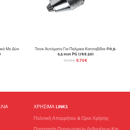
κό Με Δύο
Τσοκ Αυτόματο Για Παλμικα Κατσαβίδια Φ0,5-
)
6,5 mm PG (788.50)
9.70
€
10.80
€
ΛΙΑ
ΧΡΉΣΙΜΑ LINKS
Πολιτική Απορρήτου & Όροι Χρήσης
Προστασία Προσωπικών Δεδομένων Και