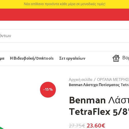
Νέα απίθανα προιόντα κάθε μέρα σε μοναδικές τιμές!
Βορ
μα
Η Βιδευβοϊκή/Dmktools
Σετ εργαλείων
Αρχική σελίδα
ΟΡΓΑΝΑ ΜΕΤΡΗΣ
Benman Λάστιχο Ποτίσματος Tetra
-15%
Benman Λάστ
TetraFlex 5/8
23.60
€
27.75
€