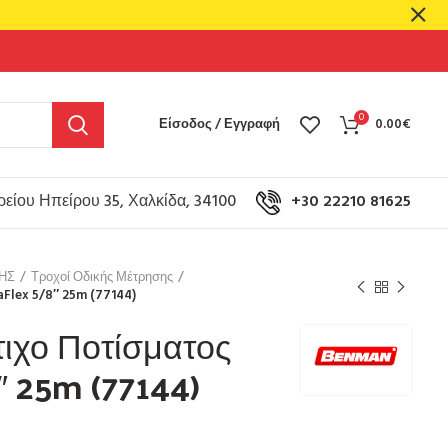
0
Είσοδος / Εγγραφή
0.00
€
είου Ηπείρου 35, Χαλκίδα, 34100
+30 22210 81625
ΗΣ
Τροχοί Οδικής Μέτρησης
Flex 5/8″ 25m (77144)
ιχο Ποτίσματος
″ 25m (77144)