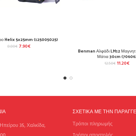
ρο Helix 5x25mm (125005025)
7.90
€
8.80
€
Benman Αλφάδι LM12 Μαγνητι
Μάτια 30cm (70606
11.20
€
12.50
€
ΙΑ
ΣΧΕΤΙΚΑ ΜΕ ΤΗΝ ΠΑΡΑΓΓΕ
Τρόποι πληρωμής
Ηπείρου 35, Χαλκίδα,
100
Tρόποι αποστολής