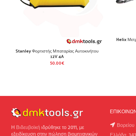
Helix Μετ
Stanley Φορτιστής Μπαταρίας Αυτοκινήτου
12V 4A
50.00
€
ΕΠΙΚΟΙΝΩΝ
Βορείου 
Η
Βιδευβοϊκή
ιδρύθηκε το 2011, με
εξειδίκευση στην πώληση βιομηχανικών
Ελλάδα, 34