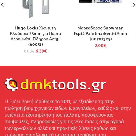
Hugo Locks Χωνευτή
Μαρκαδορος Snowman
Κλειδαριά 35mm για Πόρτα
Fcp12 Paintmarker 1-1.5mm
Αλουμινίου Σίδηρου Ασημί
(00701329)
(60051)
2.00
€
6.39
€
8.00
€
Η
Βιδευβοϊκή
ιδρύθηκε το 2011, με εξειδίκευση στην
πώληση βιομηχανικών ειδών & εργαλείων, καθώς και στην
μετέπειτα εξυπηρέτηση του πελάτη, προσφέροντας
συμβουλές, πληροφορίες για τις νέες τάσεις στην αγορά
των εργαλείων αλλά και πρακτικές λύσεις καθώς και
επώνυμα ανταλλακτικά σε όλα τα προϊόντα που