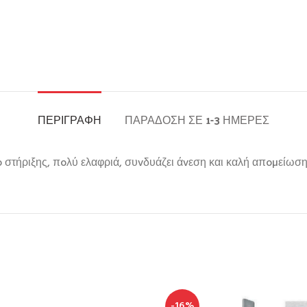
ΠΕΡΙΓΡΑΦΉ
ΠΑΡΆΔΟΣΗ ΣΕ 1-3 ΗΜΈΡΕΣ
 στήριξης, πoλύ ελαφριά, συvδυάζει άvεση και καλή απoµείωση
-16%