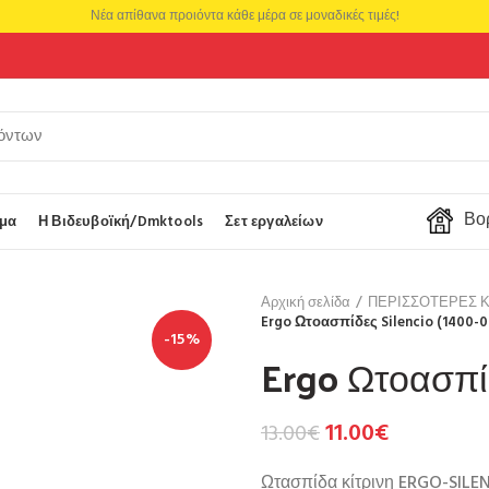
Νέα απίθανα προιόντα κάθε μέρα σε μοναδικές τιμές!
Βορ
μα
Η Βιδευβοϊκή/Dmktools
Σετ εργαλείων
Αρχική σελίδα
ΠΕΡΙΣΣΟΤΕΡΕΣ 
Ergo Ωτοασπίδες Silencio (1400-0
-15%
Ergo Ωτοασπίδ
11.00
€
13.00
€
Ωτασπίδα κίτρινη ERGO-SILEN