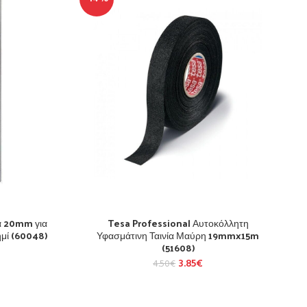
ά 20mm για
Tesa Professional Αυτοκόλλητη
μί (60048)
Υφασμάτινη Ταινία Μαύρη 19mmx15m
(51608)
3.85
€
4.50
€