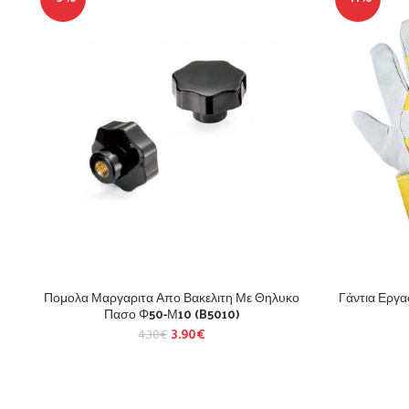
Πομολα Μαργαριτα Απο Βακελιτη Με Θηλυκο
Γάντια Εργα
Πασο Φ50-Μ10 (B5010)
3.90
€
4.30
€