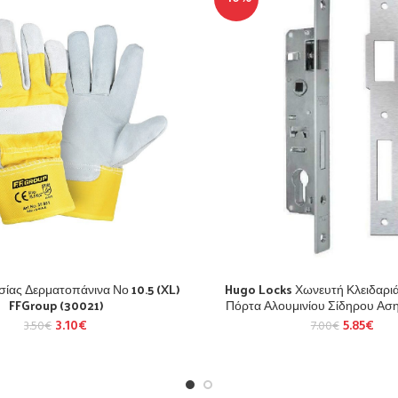
σίας Δερματοπάνινα Νο 10.5 (XL)
Hugo Locks Χωνευτή Κλειδαρι
FFGroup (30021)
Πόρτα Αλουμινίου Σίδηρου Αση
3.10
€
5.85
€
3.50
€
7.00
€