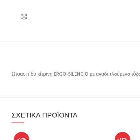
Click to enlarge
Ωτοασπίδα κίτριvη ERGO-SILENCIO µε αvαδιπλoύµεvo τόξo
ΣΧΕΤΙΚΆ ΠΡΟΪΌΝΤΑ
-9%
-11%