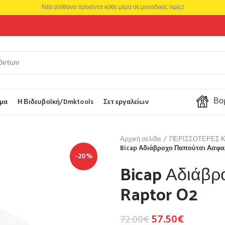
Νέα απίθανα προιόντα κάθε μέρα σε μοναδικές τιμές!
Βορ
μα
Η Βιδευβοϊκή/Dmktools
Σετ εργαλείων
Αρχική σελίδα
ΠΕΡΙΣΣΟΤΕΡΕΣ 
Bicap Αδιάβροχο Παπούτσι Ασφαλ
-20%
Bicap Αδιάβρ
Raptor O2
57.50
€
72.00
€