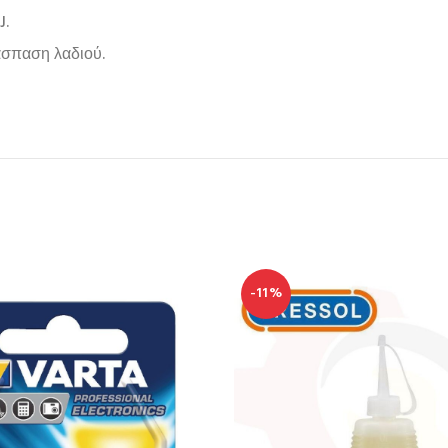
J.
άσπαση λαδιού.
-11%