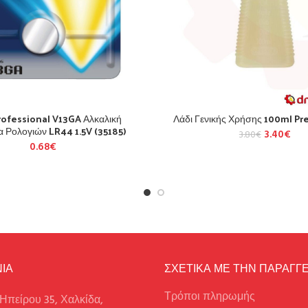
rofessional V13GA Αλκαλική
Λάδι Γενικής Χρήσης 100ml Pr
 Ρολογιών LR44 1.5V (35185)
3.40
€
3.80
€
0.68
€
ΙΑ
ΣΧΕΤΙΚΑ ΜΕ ΤΗΝ ΠΑΡΑΓΓΕ
Τρόποι πληρωμής
Ηπείρου 35, Χαλκίδα,