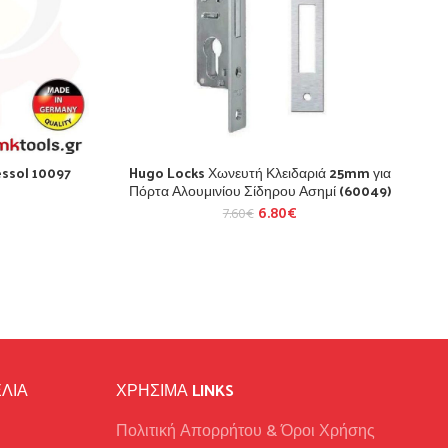
essol 10097
Hugo Locks Χωνευτή Κλειδαριά 25mm για
Πόρτα Αλουμινίου Σίδηρου Ασημί (60049)
6.80
€
7.60
€
ΛΙΑ
ΧΡΉΣΙΜΑ LINKS
Πολιτική Απορρήτου & Όροι Χρήσης