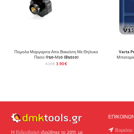
Πομολα Μαργαριτα Απο Βακελιτη Με Θηλυκο
Varta P
Πασο Φ50-Μ10 (B5010)
Μπαταρία
3.90
€
4.30
€
ΕΠΙΚΟΙΝΩΝ
Βορείου 
Η
Βιδευβοϊκή
ιδρύθηκε το 2011, με