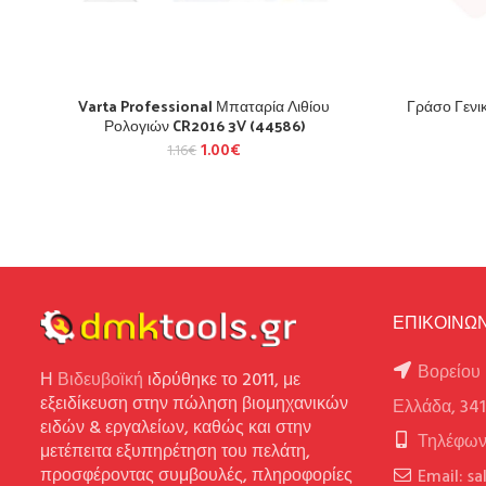
Varta Professional Μπαταρία Λιθίου
Γράσο Γενι
Ρολογιών CR2016 3V (44586)
1.00
€
1.16
€
ΕΠΙΚΟΙΝΩΝ
Βορείου 
Η
Βιδευβοϊκή
ιδρύθηκε το 2011, με
εξειδίκευση στην πώληση βιομηχανικών
Ελλάδα, 34
ειδών & εργαλείων, καθώς και στην
Τηλέφων
μετέπειτα εξυπηρέτηση του πελάτη,
προσφέροντας συμβουλές, πληροφορίες
Email: s