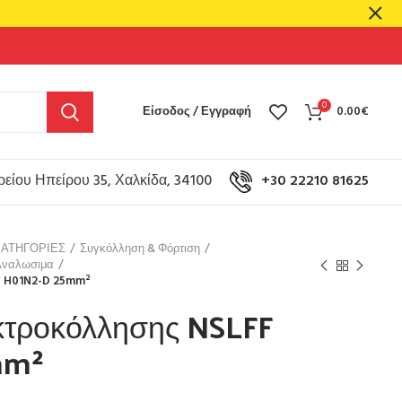
0
Είσοδος / Εγγραφή
0.00
€
είου Ηπείρου 35, Χαλκίδα, 34100
+30 22210 81625
ΚΑΤΗΓΟΡΙΕΣ
Συγκόλληση & Φόρτιση
Αναλωσιμα
F H01N2-D 25mm²
κτροκόλλησης NSLFF
mm²