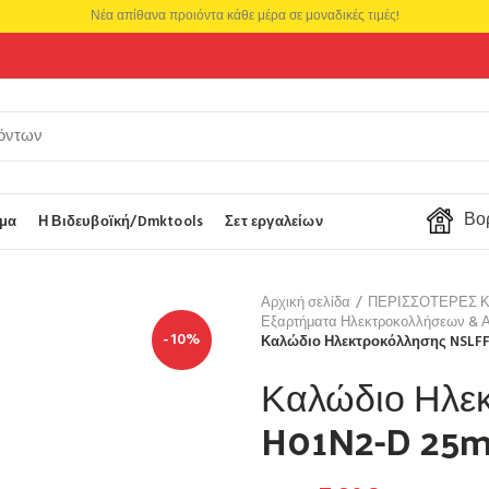
Νέα απίθανα προιόντα κάθε μέρα σε μοναδικές τιμές!
Βορ
μα
Η Βιδευβοϊκή/Dmktools
Σετ εργαλείων
Αρχική σελίδα
ΠΕΡΙΣΣΟΤΕΡΕΣ 
Εξαρτήματα Ηλεκτροκολλήσεων & 
-10%
Καλώδιο Ηλεκτροκόλλησης NSLF
Καλώδιο Ηλε
H01N2-D 25