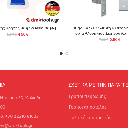
κής Χρήσης 80gr Pressol 10564
Hugo Locks Χωνευτή Κλειδαρι
Πόρτα Αλουμινίου Σίδηρου Αση
4.50
€
5.00
€
6.80
€
7.60
€
ΙΑ
ΣΧΕΤΙΚΑ ΜΕ ΤΗΝ ΠΑΡΑΓΓΕ
Τρόποι πληρωμής
Ηπείρου 35, Χαλκίδα,
100
Tρόποι αποστολής
ο: +30 22210 81625
Πολιτική επιστροφών
ales@dmktools.gr