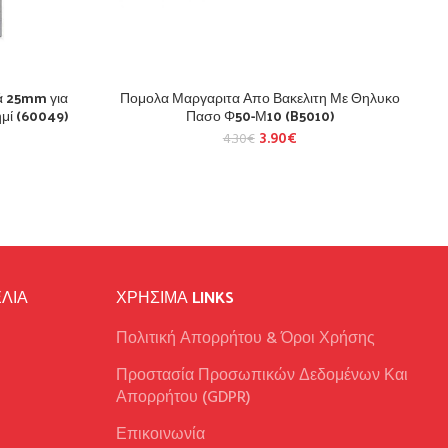
ά 25mm για
Πομολα Μαργαριτα Απο Βακελιτη Με Θηλυκο
μί (60049)
Πασο Φ50-Μ10 (B5010)
3.90
€
4.30
€
ΛΙΑ
ΧΡΉΣΙΜΑ LINKS
Πολιτική Απορρήτου & Όροι Χρήσης
Προστασία Προσωπικών Δεδομένων Και
Απορρήτου (GDPR)
Επικοινωνία