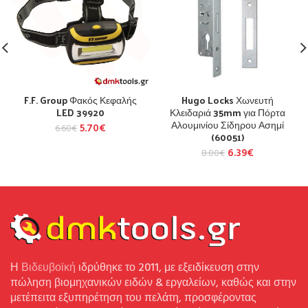
F.F. Group Φακός Κεφαλής
Hugo Locks Χωνευτή
LED 39920
Κλειδαριά 35mm για Πόρτα
Αλουμινίου Σίδηρου Ασημί
5.70
€
6.60
€
(60051)
6.39
€
8.00
€
Η
Βιδευβοϊκή
ιδρύθηκε το 2011, με εξειδίκευση στην
πώληση βιομηχανικών ειδών & εργαλείων, καθώς και στην
μετέπειτα εξυπηρέτηση του πελάτη, προσφέροντας