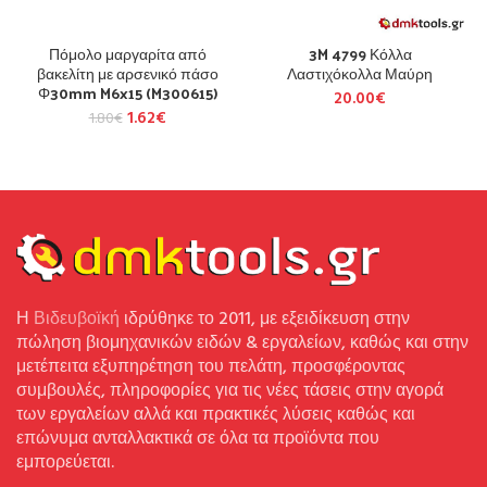
Πόμολο μαργαρίτα από
3M 4799 Κόλλα
βακελίτη με αρσενικό πάσο
Λαστιχόκολλα Μαύρη
Φ30mm M6x15 (M300615)
20.00
€
1.62
€
1.80
€
Η
Βιδευβοϊκή
ιδρύθηκε το 2011, με εξειδίκευση στην
πώληση βιομηχανικών ειδών & εργαλείων, καθώς και στην
μετέπειτα εξυπηρέτηση του πελάτη, προσφέροντας
συμβουλές, πληροφορίες για τις νέες τάσεις στην αγορά
των εργαλείων αλλά και πρακτικές λύσεις καθώς και
επώνυμα ανταλλακτικά σε όλα τα προϊόντα που
εμπορεύεται.