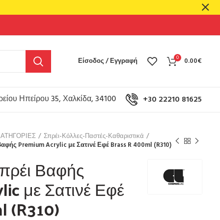
0
Είσοδος / Εγγραφή
0.00
€
είου Ηπείρου 35, Χαλκίδα, 34100
+30 22210 81625
ΚΑΤΗΓΟΡΙΕΣ
Σπρέι-Κόλλες-Παστές-Καθαριστικά
αφής Premium Acrylic με Σατινέ Εφέ Brass R 400ml (R310)
πρέι Βαφής
ic με Σατινέ Εφέ
l (R310)