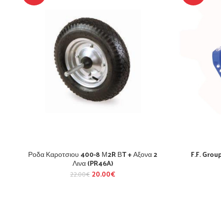
Ροδα Καροτσιου 400-8 Μ2R ΒT + Αξονα 2
F.F. Gro
Λινα (PR46A)
20.00
€
22.00
€