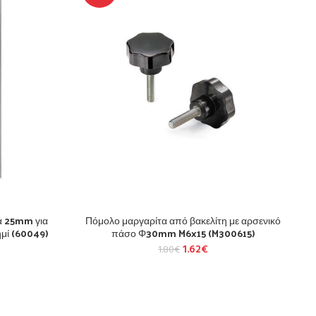
ά 25mm για
Πόμολο μαργαρίτα από βακελίτη με αρσενικό
μί (60049)
πάσο Φ30mm M6x15 (M300615)
1.62
€
1.80
€