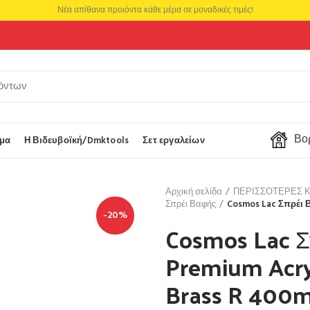
Νέα απίθανα προιόντα κάθε μέρα σε μοναδικές τιμές!
Βορ
μα
Η Βιδευβοϊκή/Dmktools
Σετ εργαλείων
Αρχική σελίδα
ΠΕΡΙΣΣΟΤΕΡΕΣ 
Σπρέι Βαφής
Cosmos Lac Σπρέι Β
-20%
Cosmos Lac Σ
Premium Acryl
Brass R 400m