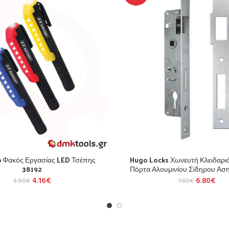
up Φακός Εργασίας LED Τσέπης
Hugo Locks Χωνευτή Κλειδαρι
38192
Πόρτα Αλουμινίου Σίδηρου Αση
4.16
€
6.80
€
4.90
€
7.60
€