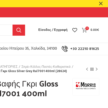
0
Είσοδος / Εγγραφή
0.00
€
είου Ηπείρου 35, Χαλκίδα, 34100
+30 22210 81625
ΚΑΤΗΓΟΡΙΕΣ
Σπρέι-Κόλλες-Παστές-Καθαριστικά
Γκρι Gloss Silver Grey Ral7001 400ml (28624)
Βαφής Γκρι Gloss
Ral7001 400ml