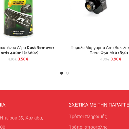
πιεσμένου Αέρα Dust Remover
Πομολα Μαργαριτα Απο Βακελιτ
orris 400ml (28602)
Πασο Φ50-Μ10 (B501
3.50
€
3.90
€
4.10
€
4.30
€
ΙΑ
ΣΧΕΤΙΚΑ ΜΕ ΤΗΝ ΠΑΡΑΓΓΕ
Τρόποι πληρωμής
Ηπείρου 35, Χαλκίδα,
100
Tρόποι αποστολής