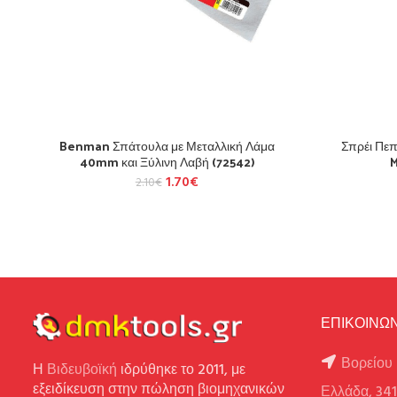
Benman Σπάτουλα με Μεταλλική Λάμα
Σπρέι Πε
40mm και Ξύλινη Λαβή (72542)
M
1.70
€
2.10
€
ΕΠΙΚΟΙΝΩΝ
Βορείου 
Η
Βιδευβοϊκή
ιδρύθηκε το 2011, με
εξειδίκευση στην πώληση βιομηχανικών
Ελλάδα, 34