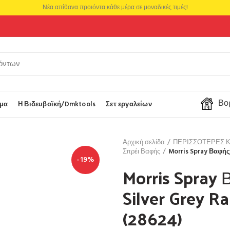
Νέα απίθανα προιόντα κάθε μέρα σε μοναδικές τιμές!
Βορ
μα
Η Βιδευβοϊκή/Dmktools
Σετ εργαλείων
Αρχική σελίδα
ΠΕΡΙΣΣΟΤΕΡΕΣ 
Σπρέι Βαφής
Morris Spray Βαφής 
-19%
Morris Spray 
Silver Grey 
(28624)