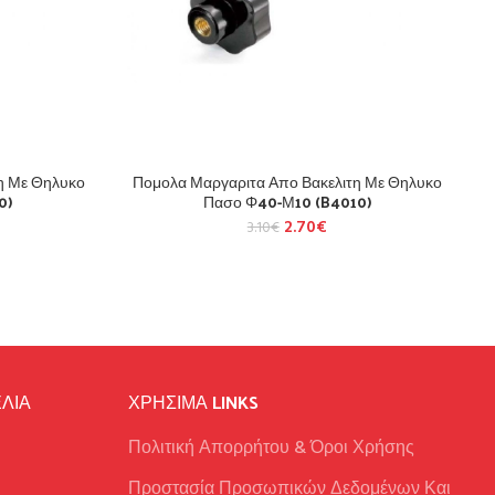
η Με Θηλυκο
Πομολα Μαργαριτα Απο Βακελιτη Με Θηλυκο
0)
Πασο Φ40-Μ10 (B4010)
2.70
€
3.10
€
ΛΙΑ
ΧΡΉΣΙΜΑ LINKS
Πολιτική Απορρήτου & Όροι Χρήσης
Προστασία Προσωπικών Δεδομένων Και