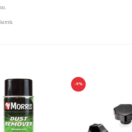
ει.
λεπτά.
-9%