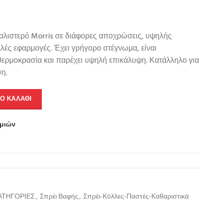
αλιστερό Morris σε διάφορες αποχρώσεις, υψηλής
λλές εφαρμογές. Έχει γρήγορο στέγνωμα, είναι
 θερμοκρασία και παρέχει υψηλή επικάλυψη. Κατάλληλο για
ση.
Ο ΚΑΛΆΘΙ
υμιών
ΑΤΗΓΟΡΙΕΣ
,
Σπρέι Βαφής
,
Σπρέι-Κόλλες-Παστές-Καθαριστικά