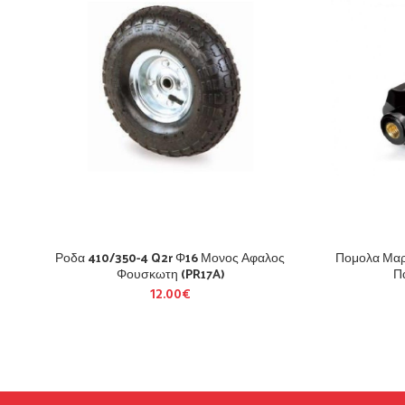
Ροδα 410/350-4 Q2r Φ16 Μονος Αφαλος
Πομολα Μαρ
Φουσκωτη (PR17A)
Π
12.00
€