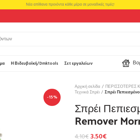
Νέα απίθανα προιόντα κάθε μέρα σε μοναδικές τιμές!
Βορ
μα
Η Βιδευβοϊκή/Dmktools
Σετ εργαλείων
Αρχική σελίδα
ΠΕΡΙΣΣΟΤΕΡΕΣ 
Τεχνικά Σπρέι
Σπρέι Πεπιεσμένο
-15%
Σπρέι Πεπιεσ
Remover Morr
3.50
€
4.10
€