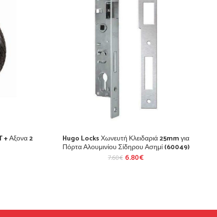
 + Αξονα 2
Hugo Locks Χωνευτή Κλειδαριά 25mm για
Πόρτα Αλουμινίου Σίδηρου Ασημί (60049)
6.80
€
7.60
€