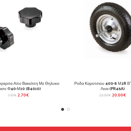
γαριτα Απο Βακελιτη Με Θηλυκο
Ροδα Καροτσιου 400-8 Μ2R ΒT
ασο Φ40-Μ10 (B4010)
Λινα (PR46A)
2.70
€
20.00
€
3.10
€
22.00
€