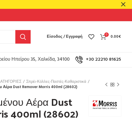
0
Είσοδος / Εγγραφή
0.00
€
είου Ηπείρου 35, Χαλκίδα, 34100
+30 22210 81625
ΚΑΤΗΓΟΡΙΕΣ
Σπρέι-Κόλλες-Παστές-Καθαριστικά
υ Αέρα Dust Remover Morris 400ml (28602)
μένου Αέρα Dust
is 400ml (28602)