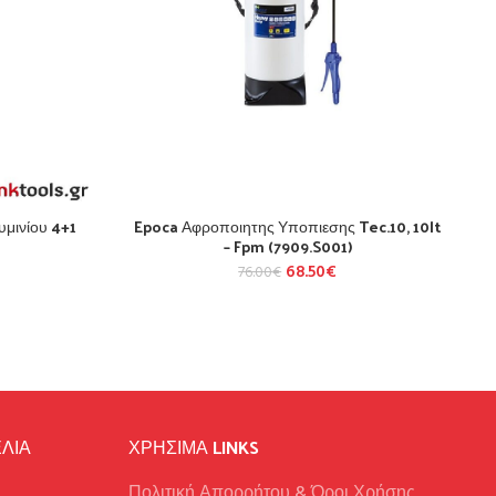
μινίου 4+1
Epoca Αφροποιητης Υποπιεσης Tec.10, 10lt
– Fpm (7909.S001)
68.50
€
76.00
€
ΛΙΑ
ΧΡΉΣΙΜΑ LINKS
Πολιτική Απορρήτου & Όροι Χρήσης