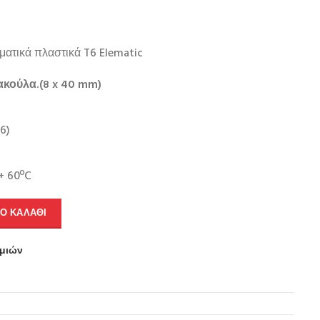
ατικά πλαστικά T6 Elematic
ακούλα.(8 x 40 mm)
6)
+ 60ºC
Ο ΚΑΛΆΘΙ
υμιών