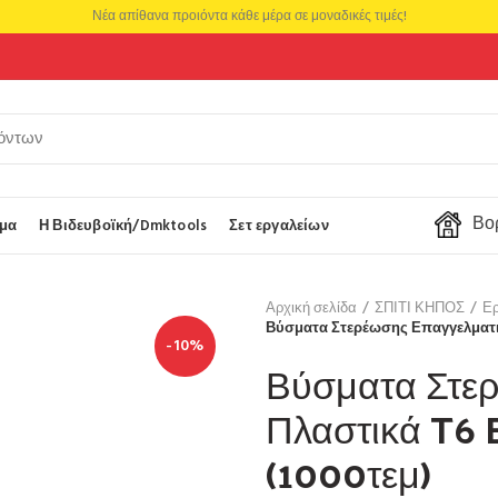
Νέα απίθανα προιόντα κάθε μέρα σε μοναδικές τιμές!
Βορ
μα
Η Βιδευβοϊκή/Dmktools
Σετ εργαλείων
Αρχική σελίδα
ΣΠΙΤΙ ΚΗΠΟΣ
Ερ
Βύσματα Στερέωσης Επαγγελματικ
-10%
Βύσματα Στε
Πλαστικά T6 
(1000τεμ)