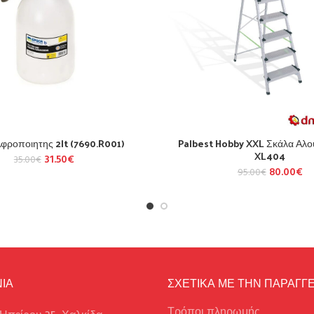
φροποιητης 2lt (7690.R001)
Palbest Hobby XXL Σκάλα Αλου
XL404
31.50
€
35.00
€
80.00
€
95.00
€
ΙΑ
ΣΧΕΤΙΚΑ ΜΕ ΤΗΝ ΠΑΡΑΓΓΕ
Τρόποι πληρωμής