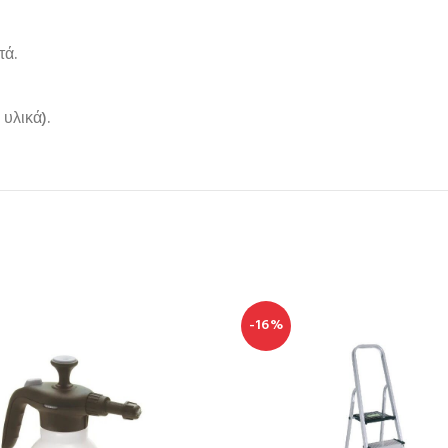
τά.
υλικά).
-16%