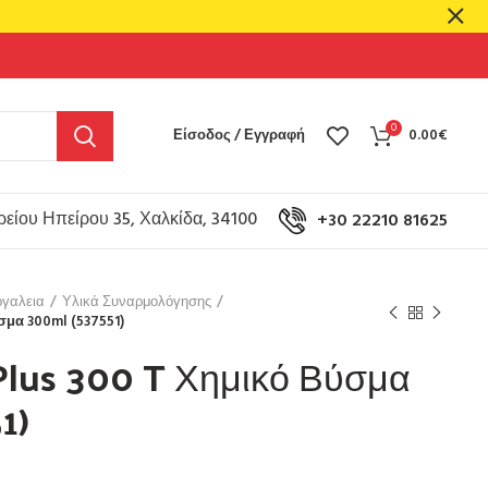
0
Είσοδος / Εγγραφή
0.00
€
είου Ηπείρου 35, Χαλκίδα, 34100
+30 22210 81625
γαλεια
Υλικά Συναρμολόγησης
ύσμα 300ml (537551)
 Plus 300 T Χημικό Βύσμα
1)