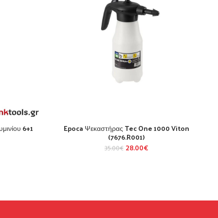
μινίου 6+1
Epoca Ψεκαστήρας Tec One 1000 Viton
(7676.R001)
28.00
€
35.00
€