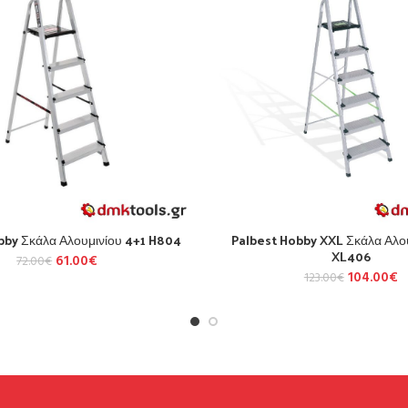
bby Σκάλα Αλουμινίου 4+1 H804
Palbest Hobby XXL Σκάλα Αλου
XL406
61.00
€
72.00
€
104.00
€
123.00
€