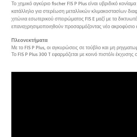
Το χημικό αγκύριο fischer FIS P Plus είναι υβριδικό κον
κατάλληλο για στερέωση μεταλλικών κλιμακοστασίων διαφυ
χιτώνια εσωτερικού σπειρώματος FIS E μαζί με τα δικτυωτ
επαναχρησιμοποιηθούν προσαρμόζοντας νέο ακροφύσιο ανά
Πλεονεκτήματα
Με το FIS P Plus, οι αγκυρώσεις σε τούβλο και μη ρηγματ
Το FIS P Plus 300 T εφαρμόζεται με κοινό πιστόλι έκχυσης σ