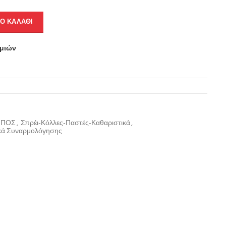
Ο ΚΑΛΆΘΙ
υμιών
ΗΠΟΣ
,
Σπρέι-Κόλλες-Παστές-Καθαριστικά
,
κά Συναρμολόγησης