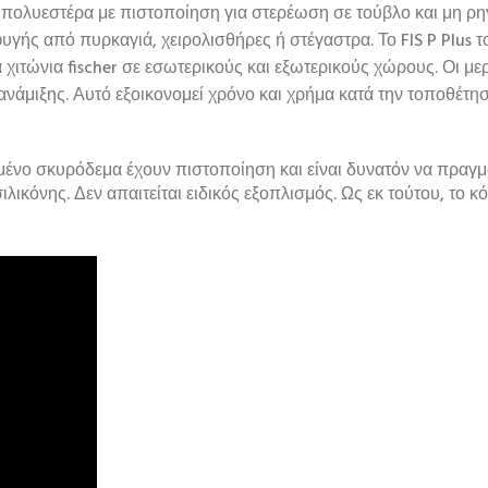
ίαμα πολυεστέρα με πιστοποίηση για στερέωση σε τούβλο και μη 
γής από πυρκαγιά, χειρολισθήρες ή στέγαστρα. Το FIS P Plus τ
ά χιτώνια fischer σε εσωτερικούς και εξωτερικούς χώρους. Οι 
μιξης. Αυτό εξοικονομεί χρόνο και χρήμα κατά την τοποθέτησ
ωμένο σκυρόδεμα έχουν πιστοποίηση και είναι δυνατόν να πραγμ
ιλικόνης. Δεν απαιτείται ειδικός εξοπλισμός. Ως εκ τούτου, το κ