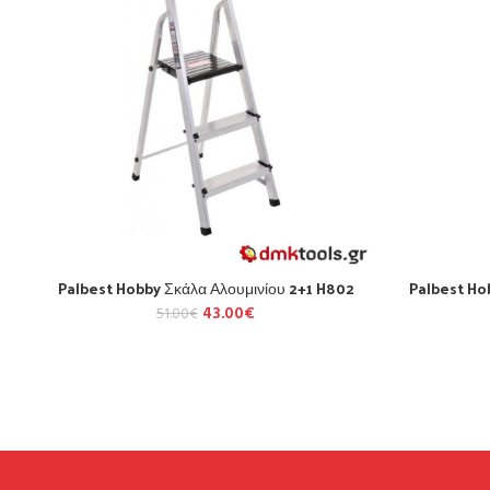
Palbest Hobby Σκάλα Αλουμινίου 2+1 H802
Palbest Ho
43.00
€
51.00
€