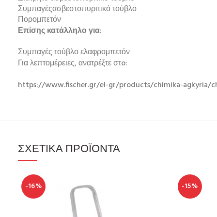
Συμπαγέςασβεστοπυριτικό τούβλο
Πορομπετόν
Επίσης κατάλληλο για:
Συμπαγές τούβλο ελαφρομπετόν
Για λεπτομέρειες, ανατρέξτε στo:
https://www.fischer.gr/el-gr/products/chimika-agkyria/ch
ΣΧΕΤΙΚΆ ΠΡΟΪΌΝΤΑ
-16%
-15%