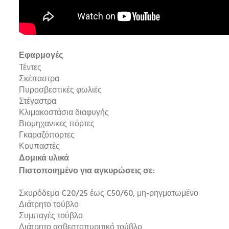
Εφαρμογές
Τέντες
Σκέπαστρα
Πυροσβεστικές φωλιές
Στέγαστρα
Κλιμακοστάσια διαφυγής
Βιομηχανικες πόρτες
Γκαραζόπορτες
Κουπαστές
Δομικά υλικά
Πιστοποιημένο για αγκυρώσεις σε:
Σκυρόδεμα C20/25 έως C50/60, μη-ρηγματωμένο
Διάτρητο τούβλο
Συμπαγές τούβλο
Διάτρητο ασβεστοπυριτικό τούβλο