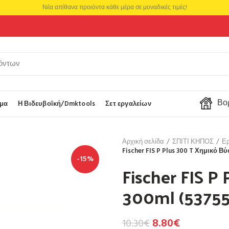
Νέα απίθανα προιόντα κάθε μέρα σε μοναδικές τιμές!
Βορ
μα
Η Βιδευβοϊκή/Dmktools
Σετ εργαλείων
Αρχική σελίδα
ΣΠΙΤΙ ΚΗΠΟΣ
Ερ
Fischer FIS P Plus 300 T Χημικό Β
-15%
Fischer FIS P
300ml (53755
8.80
€
10.30
€