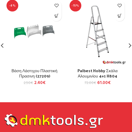
-4%
-15%
Βάση Λάστιχου Πλαστική
Palbest Hobby Σκάλα
Πρασινη (27209)
Αλουμινίου 4+1 H804
2.40
€
61.00
€
2.50
€
72.00
€