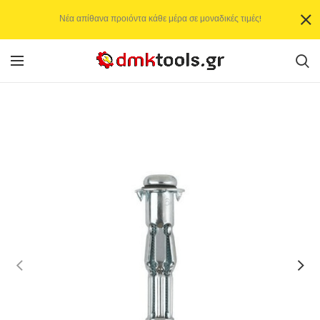
Νέα απίθανα προιόντα κάθε μέρα σε μοναδικές τιμές!