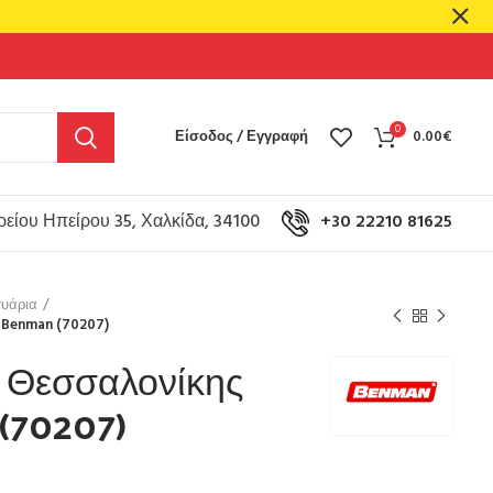
0
Είσοδος / Εγγραφή
0.00
€
είου Ηπείρου 35, Χαλκίδα, 34100
+30 22210 81625
υάρια
 Benman (70207)
 Θεσσαλονίκης
(70207)