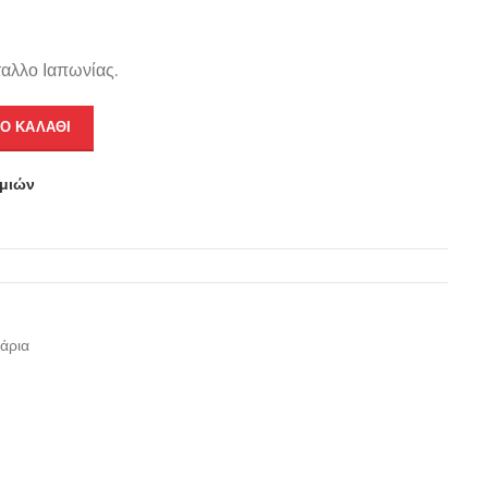
αλλο Ιαπωνίας.
Ο ΚΑΛΆΘΙ
υμιών
άρια