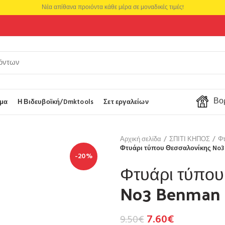
Νέα απίθανα προιόντα κάθε μέρα σε μοναδικές τιμές!
Βορ
μα
Η Βιδευβοϊκή/Dmktools
Σετ εργαλείων
Αρχική σελίδα
ΣΠΙΤΙ ΚΗΠΟΣ
Φτ
Φτυάρι τύπου Θεσσαλονίκης No3
-20%
Φτυάρι τύπου
No3 Benman 
7.60
€
9.50
€