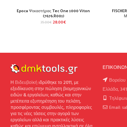
Epoca Ψεκαστήρας Tec One 1000 Viton
FISCHER
(7676.R001)
Μ
28.00
€
35.00
€
ΕΠΙΚΟΙΝΩΝ
Βορείου 
Η
Βιδευβοϊκή
ιδρύθηκε το 2011, με
εξειδίκευση στην πώληση βιομηχανικών
Ελλάδα, 34
ειδών & εργαλείων, καθώς και στην
Τηλέφων
μετέπειτα εξυπηρέτηση του πελάτη,
προσφέροντας συμβουλές, πληροφορίες
Email: s
για τις νέες τάσεις στην αγορά των
εργαλείων αλλά και πρακτικές λύσεις
καθώς και επώνυμα ανταλλακτικά σε όλα