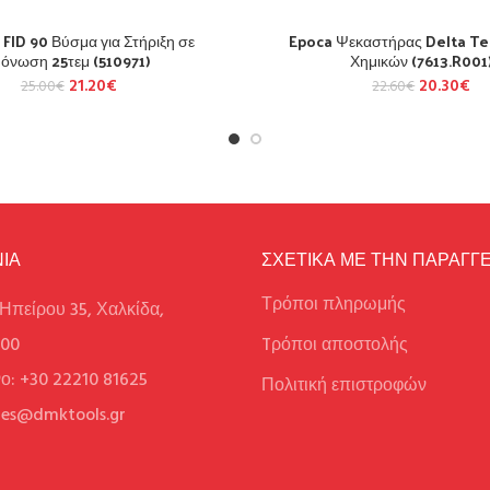
 FID 90 Βύσμα για Στήριξη σε
Epoca Ψεκαστήρας Delta Te
όνωση 25τεμ (510971)
Χημικών (7613.R001
21.20
€
20.30
€
25.00
€
22.60
€
ΙΑ
ΣΧΕΤΙΚΑ ΜΕ ΤΗΝ ΠΑΡΑΓΓΕ
Τρόποι πληρωμής
Ηπείρου 35, Χαλκίδα,
100
Tρόποι αποστολής
ο: +30 22210 81625
Πολιτική επιστροφών
ales@dmktools.gr