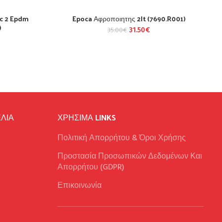
c 2 Epdm
Epoca Αφροποιητης 2lt (7690.R001)
)
31.50
€
35.00
€
ΛΙΑ
ΧΡΉΣΙΜΑ LINKS
Πολιτική Απορρήτου & Όροι Χρήσης
Προστασία Προσωπικών Δεδομένων Και
Απορρήτου (GDPR)
Επικοινωνία