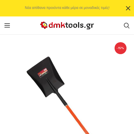
Νέα απίθανα προιόντα κάθε μέρα σε μοναδικές τιμές!
-15%