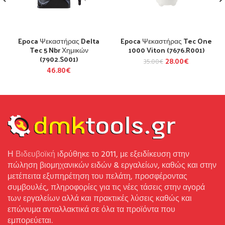
Epoca Ψεκαστήρας Delta
Epoca Ψεκαστήρας Tec One
Tec 5 Nbr Χημικών
1000 Viton (7676.R001)
(7902.S001)
28.00
€
35.00
€
46.80
€
Η
Βιδευβοϊκή
ιδρύθηκε το 2011, με εξειδίκευση στην
πώληση βιομηχανικών ειδών & εργαλείων, καθώς και στην
μετέπειτα εξυπηρέτηση του πελάτη, προσφέροντας
συμβουλές, πληροφορίες για τις νέες τάσεις στην αγορά
των εργαλείων αλλά και πρακτικές λύσεις καθώς και
επώνυμα ανταλλακτικά σε όλα τα προϊόντα που
εμπορεύεται.