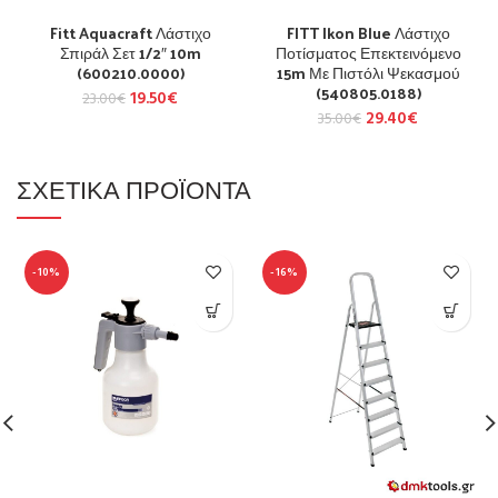
Fitt Aquacraft Λάστιχο
FITT Ikon Blue Λάστιχο
Σπιράλ Σετ 1/2″ 10m
Ποτίσματος Επεκτεινόμενο
(600210.0000)
15m Με Πιστόλι Ψεκασμού
(540805.0188)
19.50
€
23.00
€
29.40
€
35.00
€
ΣΧΕΤΙΚΆ ΠΡΟΪΌΝΤΑ
-10%
-16%