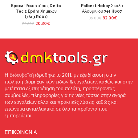
Epoca Ψεκαστήρας Delta
Palbest Hobby Σκάλα
Tec 2 Epdm Χημικών
Αλουμινίου 7+1 H807
(7613.R001)
92.00
€
109.00
€
20.30
€
22.60
€
Η
Βιδευβοϊκή
ιδρύθηκε το 2011, με εξειδίκευση στην
πώληση βιομηχανικών ειδών & εργαλείων, καθώς και στην
μετέπειτα εξυπηρέτηση του πελάτη, προσφέροντας
συμβουλές, πληροφορίες για τις νέες τάσεις στην αγορά
των εργαλείων αλλά και πρακτικές λύσεις καθώς και
επώνυμα ανταλλακτικά σε όλα τα προϊόντα που
εμπορεύεται.
ΕΠΙΚΟΙΝΩΝΙΑ