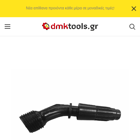
Νέα απίθανα προιόντα κάθε μέρα σε μοναδικές τιμές!