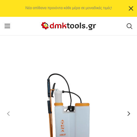
Νέα απίθανα προιόντα κάθε μέρα σε μοναδικές τιμές!