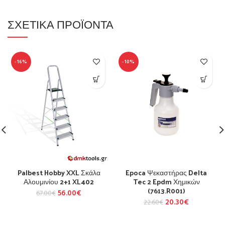
ΣΧΕΤΙΚΆ ΠΡΟΪΌΝΤΑ
-16%
-10%
Palbest Hobby XXL Σκάλα
Epoca Ψεκαστήρας Delta
Αλουμινίου 2+1 XL402
Tec 2 Epdm Χημικών
(7613.R001)
56.00
€
67.00
€
20.30
€
22.60
€