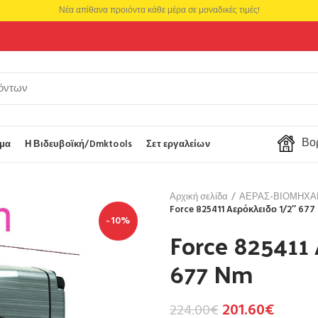
Νέα απίθανα προιόντα κάθε μέρα σε μοναδικές τιμές!
Βορ
μα
Η Βιδευβοϊκή/Dmktools
Σετ εργαλείων
Αρχική σελίδα
ΑΕΡΑΣ-ΒΙΟΜΗΧΑ
Force 825411 Aερόκλειδο 1/2″ 677
-10%
Force 825411 
677 Nm
201.60
€
224.00
€