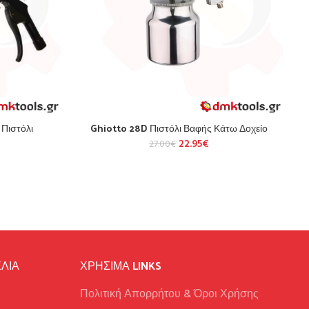
Πιστόλι
Ghiotto 28D Πιστόλι Βαφής Κάτω Δοχείο
22.95
€
27.00
€
ΛΙΑ
ΧΡΉΣΙΜΑ LINKS
Πολιτική Απορρήτου & Όροι Χρήσης