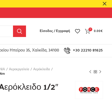
0
Είσοδος / Εγγραφή
0.00
€
είου Ηπείρου 35, Χαλκίδα, 34100
+30 22210 81625
ΝΙΑ
Αεροεργαλεία
Αερόκλειδα
 Nm
Aερόκλειδο 1/2″