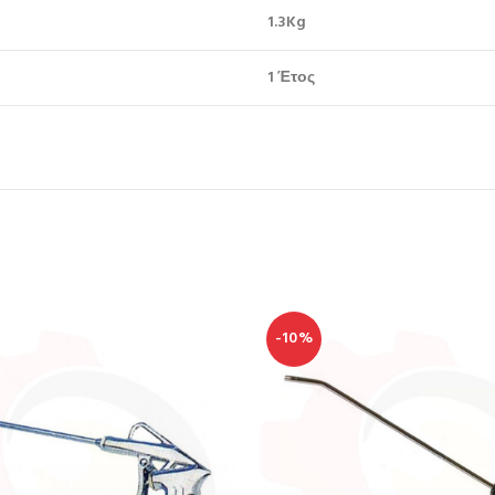
1.3
Kg
1 Έτος
-10%