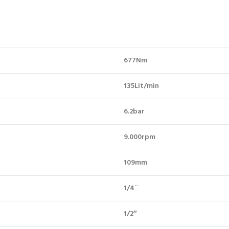
6
7
7
Nm
135Lit/min
6.2
bar
9
.
0
00
rpm
1
09mm
1
/
4
¨
1/2″