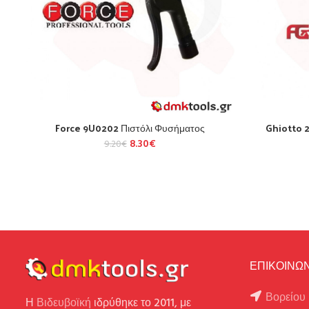
Force 9U0202 Πιστόλι Φυσήματος
Ghiotto 
8.30
€
9.20
€
ΕΠΙΚΟΙΝΩΝ
Βορείου 
Η
Βιδευβοϊκή
ιδρύθηκε το 2011, με