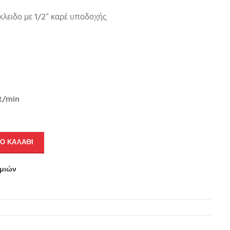
κλειδο με 1/2″ καρέ υποδοχής
t/min
Ο ΚΑΛΆΘΙ
υμιών